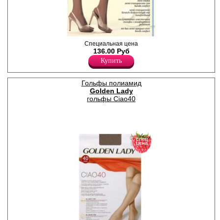
Гольфы женские плотностью
Специальная цена
40den, тонкие, эластичные,
136.00 Руб
полуматовые, с широкой
Купить
комфортной резинкой,
классических оттенков.
Обладают прозрачной
Гольфы полиамид
текстурой плетения с
Golden Lady
гладким шелковистым
эффектом. Невидимый
гольфы Ciao40
прозрачный носок для
максимальной элегантности
и открытой обуви. Удобная и
комфортная модель на
каждый день. Идеально
сочетаются с любой обувью
спец
цена
(классические туфли,
кроссовки, лоферы,
ботинки), позволяя
создавать различные
образы в стиле casual,
country, city. Незаменимый
элемент в любое время года.
Универсальный размер. В
упаковке 2 пары.
Плотность 40ден
Полиамид 80%