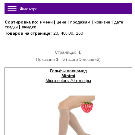
Фильтр:
Сортировка по:
имени
|
цене
|
продажам
|
новизне
|
дате
скидки
|
скидке
Товаров на странице:
20
,
40
,
80
,
160
Страницы:
1
Показано
1
-
5
(всего
5
позиций)
Гольфы полиамид
Minimi
Micro colors 70 гольфы
−22%