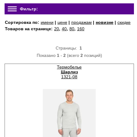
Фильтр:
Сортировка по:
имени
|
цене
|
продажам
|
новизне
|
скидке
Товаров на странице:
20
,
40
,
80
,
160
Страницы:
1
Показано
1
-
2
(всего
2
позиций)
Термобелье
Шарлиз
1321-08