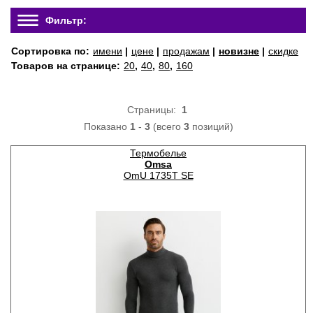
Фильтр:
Сортировка по:
имени
|
цене
|
продажам
|
новизне
|
скидке
Товаров на странице:
20
,
40
,
80
,
160
Страницы:
1
Показано
1
-
3
(всего
3
позиций)
Термобелье
Omsa
OmU 1735T SE