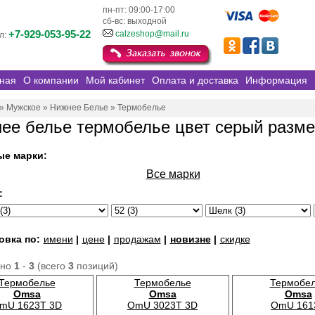
пн-пт: 09:00-17:00
сб-вс: выходной
+7-929-053-95-22
calzeshop@mail.ru
л:
ная
О компании
Мой кабинет
Оплата и доставка
Информация
»
Мужское
»
Нижнее Белье
»
Термобелье
ее белье термобелье цвет серый разме
ые марки:
Все марки
:
овка по:
имени
|
цене
|
продажам
|
новизне
|
скидке
ано
1
-
3
(всего
3
позиций)
Термобелье
Термобелье
Термобе
Omsa
Omsa
Omsa
mU 1623T 3D
OmU 3023T 3D
OmU 161