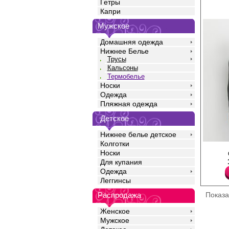
Гетры
Капри
Мужское
Домашняя одежда
Нижнее Белье
Трусы
Кальсоны
Термобелье
Носки
Одежда
Пляжная одежда
Детское
Нижнее белье детское
Колготки
Мужское термобелье,
Носки
режим +5 до -30 C. Л
Для купания
"Термо" с воротником 
длинным рукавом и т
Одежда
эффектом. Выполнен 
Леггинсы
трехслойной технолог
и полиэстера. Подход
Показ
Распродажа
повседневного исполь
Шерсть 3%
Женское
Полиэстер 73%
Вискоза 12%
Мужское
Шелк 3%