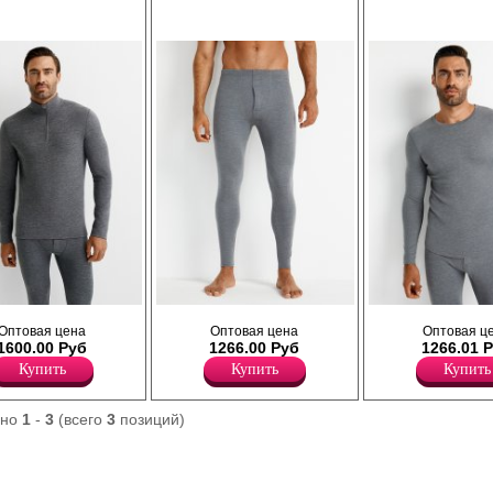
 температурный
Мужское термобелье, температурный
Мужское термобелье, температ
Оптовая цена
Оптовая цена
Оптовая ц
онгслив модель
режим +5 до -20 C. Кальсоны облегающего
режим +5 до -20 C. Лонгслив с д
1600.00 Руб
1266.00 Руб
1266.01 
– стойкой на молнии,
силуэта, длиной до щиколотки, с
рукавом, облегающего силуэта, 
ерморегулирующим
комфортной вставкой спереди и
вырезом горловины. Незаметен 
Купить
Купить
Купить
по гибридной
гульфиком, плоские швы, лазерная
одеждой второго слоя.
ии из шелка, шерсти
обработка края. Эффективно в сочетании с
Шерсть 3%
ит для
одеждой второго слоя.
Полиэстер 73%
ано
1
-
3
(всего
3
позиций)
зования.
Шерсть 3%
Вискоза 12%
Полиэстер 73%
Шелк 3%
Вискоза 12%
Эластан 9%
Шелк 3%
Эластан 9%