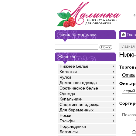
Те
Поиск по моделям:
Глав
Главная
Нижн
Женское
Нижнее Белье
Торгов
Колготки
Omsa
Чулки
Домашняя одежда
Фильтр
Эротическое белье
Одежда
Купальники
Сортир
Спортивная одежда
Для беременных
Показ
Носки
Гольфы
Подследники
O
Леггинсы