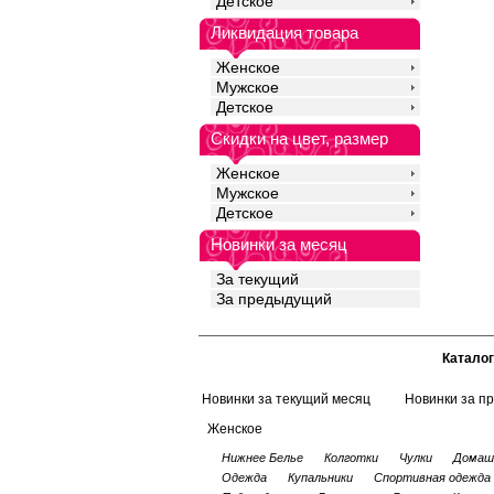
Детское
Эластан 9%
Ликвидация товара
Женское
Мужское
Детское
Скидки на цвет, размер
Женское
Мужское
Детское
Новинки за месяц
За текущий
За предыдущий
Каталог
Новинки за текущий месяц
Новинки за п
Женское
Нижнее Белье
Колготки
Чулки
Домаш
Одежда
Купальники
Спортивная одежда