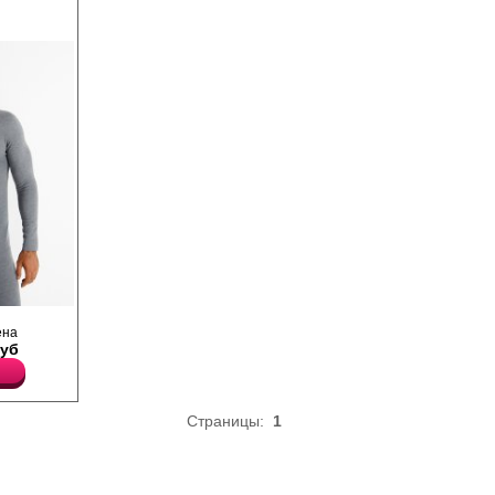
урный
ена
линным
Руб
круглым
под
Страницы:
1