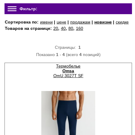
Фильтр:
Сортировка по:
имени
|
цене
|
продажам
|
новизне
|
скидке
Товаров на странице:
20
,
40
,
80
,
160
Страницы:
1
Показано
1
-
4
(всего
4
позиций)
Термобелье
Omsa
OmU 3027T SF