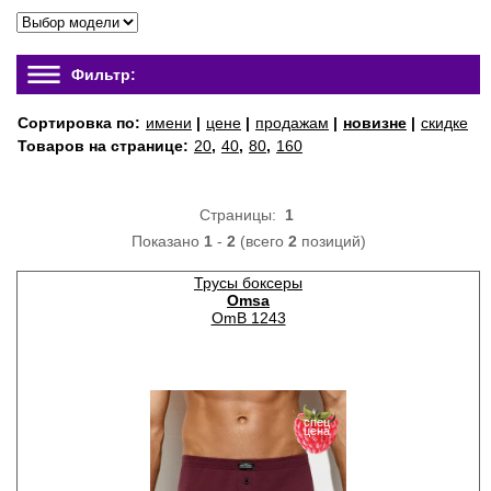
Фильтр:
Сортировка по:
имени
|
цене
|
продажам
|
новизне
|
скидке
Товаров на странице:
20
,
40
,
80
,
160
Страницы:
1
Показано
1
-
2
(всего
2
позиций)
Трусы боксеры
Omsa
OmB 1243
спец
цена