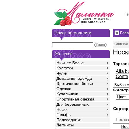
Те
Поиск по моделям:
Глав
Главная
Носк
Женское
Нижнее Белье
Торгов
Колготки
Alla b
Чулки
Conte
Домашняя одежда
Эротическое белье
Одежда
Фильтр
Купальники
Спортивная одежда
Для беременных
Сортир
Носки
Гольфы
Показ
Подследники
Леггинсы
Нос