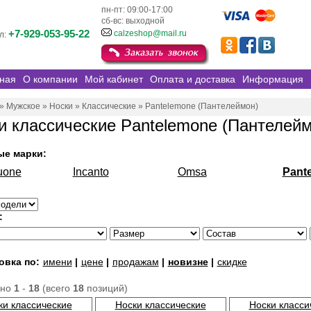
пн-пт: 09:00-17:00
сб-вс: выходной
+7-929-053-95-22
calzeshop@mail.ru
л:
ная
О компании
Мой кабинет
Оплата и доставка
Информация
»
Мужское
»
Носки
»
Классические
»
Pantelemone (Пантелеймон)
и классические Pantelemone (Пантелейм
ые марки:
uone
Incanto
Omsa
Pant
:
овка по:
имени
|
цене
|
продажам
|
новизне
|
скидке
ано
1
-
18
(всего
18
позиций)
ки классические
Носки классические
Носки класси