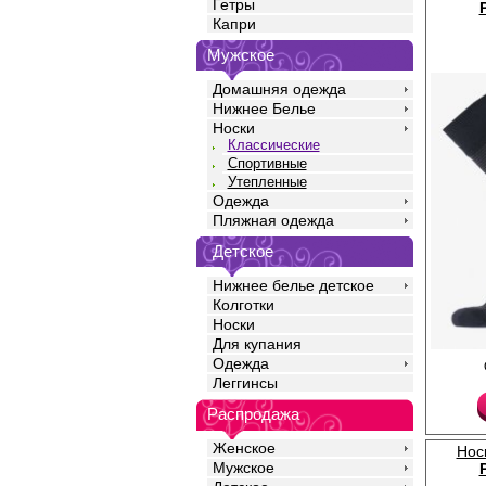
Гетры
Капри
Мужское
Домашняя одежда
Нижнее Белье
Носки
Классические
Спортивные
Утепленные
Одежда
Пляжная одежда
Детское
Нижнее белье детское
Колготки
Носки
Для купания
Одежда
Носки мужские коллек
натурального длиннов
Леггинсы
добавлением прочной 
оригинальным дизайно
Распродажа
Носки имеют анатомич
обеспечивающую комф
Женское
Нос
дня, усиление мыска 
Мужское
подходит для повсед
использования в неф