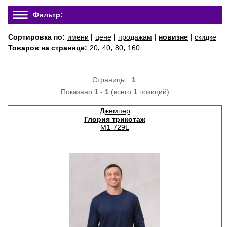
Фильтр:
Сортировка по:
имени
|
цене
|
продажам
|
новизне
|
скидке
Товаров на странице:
20
,
40
,
80
,
160
Страницы:
1
Показано
1
-
1
(всего
1
позиций)
Джемпер
Глория трикотаж
М1-729L