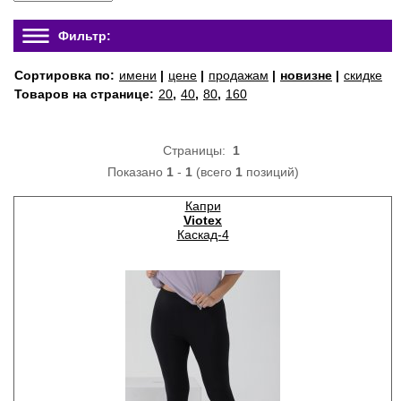
Фильтр:
Сортировка по:
имени
|
цене
|
продажам
|
новизне
|
скидке
Товаров на странице:
20
,
40
,
80
,
160
Страницы:
1
Показано
1
-
1
(всего
1
позиций)
Капри
Viotex
Каскад-4