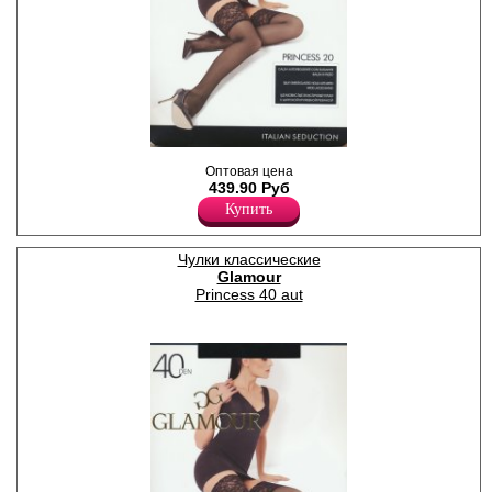
Чулки шелковистые с
Оптовая цена
широкой кружевной
439.90 Руб
резинкой на силиконовой
основе и укрепленным
Купить
мыском.
Плотность 20ден
Лайкра 12%
Чулки классические
Полиамид 88%
Glamour
Princess 40 aut