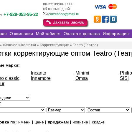
пн-пт: 09:00-17:00
сб-вс: выходной
+7-929-053-95-22
calzeshop@mail.ru
л:
ная
О компании
Мой кабинет
Оплата и доставка
Информация
»
Женское
»
Колготки
»
Корректирующие
»
Teatro (Театро)
отки корректирующие оптом Teatro (Теат
ые марки:
Incanto
Minimi
Phili
ro classic
Innamore
Omsa
SiSi
ur
:
овка по:
имени
|
цене
|
продажам
|
новизне
|
скидке