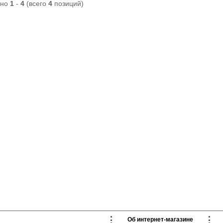
Полиамид 85%
ано
1
-
4
(всего
4
позиций)
Плотность 40ден
Эластан 15%
Лайкра 24%
Полиамид 76%
Об интернет-магазине