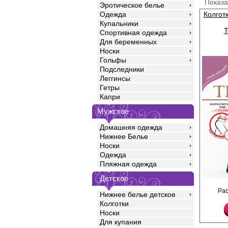
Показ
Эротическое белье
Колгот
Одежда
Купальники
T
Спортивная одежда
Для беременных
Носки
Гольфы
Подследники
Леггинсы
Гетры
Капри
Мужское
Домашняя одежда
Нижнее Белье
Носки
Одежда
Пляжная одежда
Детское
Эластичные капроновы
Ра
корректирующим широ
Нижнее белье детское
позволяющий вашей т
Колготки
тоньше до минус одно
Носки
швы, х/б ластовица, 
Плотность 40ден
Для купания