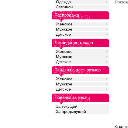
Полиамид 76%
Одежда
Показ
Эластан 24%
Леггинсы
Распродажа
Женское
Мужское
Детское
Ликвидация товара
Женское
Мужское
Детское
Скидки на цвет, размер
Женское
Мужское
Детское
Новинки за месяц
За текущий
За предыдущий
Каталог