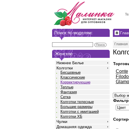
Те
Поиск по моделям:
Глав
Главная
Колг
Женское
Нижнее Белье
Торгов
Колготки
Conte
Бесшовные
Filodo
Классические
Glamo
Корректирующие
Теплые
Фантазия
Сетка
Фильтр
Колготки телесные
Большие размеры
Колготки с имитацией
Колготки ХБ
Сортир
Чулки
Домашняя одежда