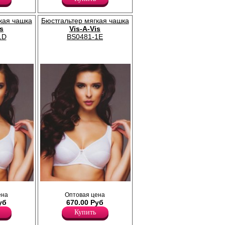
катную
превосходную поддержку и деликатную
у данной
коррекцию груди. Размер чашки у данной
а).
модели C (указан в конце артикула).
кая чашка
Бюстгальтер мягкая чашка
Лайкра 15%
is
Vis-A-Vis
Полиамид 85%
1D
BS0481-1E
 Удобный
Бюстгальтер с мягкими чашками. Удобный
 хлопок. В
ена
класссический крой, натуральный хлопок. В
Оптовая цена
зан в
уб
центре бантик. Размер чашки указан в
670.00 Руб
ой).
артикуле товара (обозначен буквой).
Купить
(Чашка маломерит)
Лайкра 5%