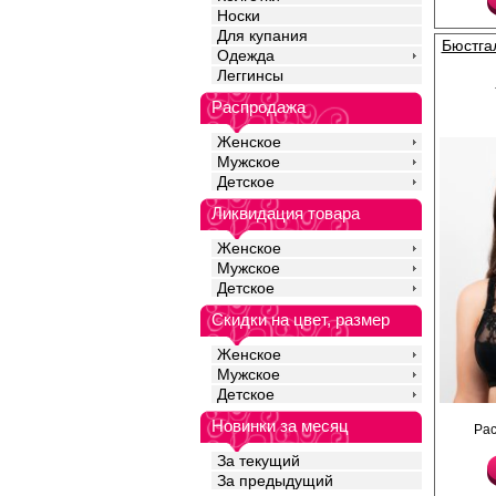
(Чашка маломерит)
Носки
Лайкра 5%
Для купания
Хлопок 95%
Бюстга
Одежда
Леггинсы
Распродажа
Женское
Мужское
Детское
Ликвидация товара
Женское
Мужское
Детское
Скидки на цвет, размер
Женское
Мужское
Детское
Бюстгальтер с мягким
Новинки за месяц
Ра
выполненный из гладк
сеточки с изысканной
За текущий
широкие регулируемы
превосходную поддер
За предыдущий
коррекцию груди. Раз