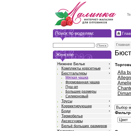
Те
Поиск по моделям:
Глав
Главная
Бюст
Женское
Нижнее Белье
Торгов
Комплекты корсетные
Alla b
Бюстгальтеры
Allegr
Мягкая чашка
Формованная чашка
Ameli
Пуш-ап
Chant
Большие размеры
Diman
Силиконовый
Трусы
Корректирующее
Боди
Фильтр
Термобелье
Аксессуары
Бельё больших размеров