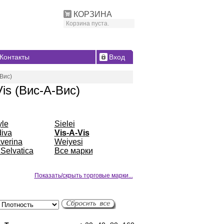
КОРЗИНА
Корзина пуста.
Контакты
Вход
-Вис)
is (Вис-А-Вис)
yle
Sielei
iva
Vis-A-Vis
verina
Weiyesi
Selvatica
Все марки
Показать/скрыть торговые марки...