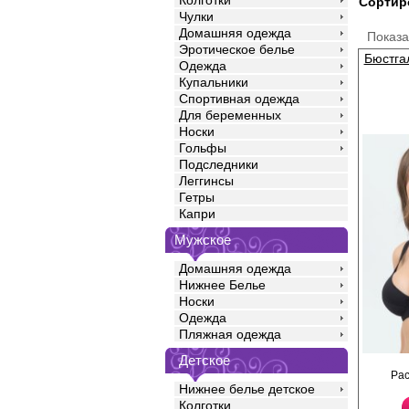
Колготки
Сортир
Чулки
Домашняя одежда
Показ
Эротическое белье
Бюстга
Одежда
Купальники
Спортивная одежда
Для беременных
Носки
Гольфы
Подследники
Леггинсы
Гетры
Капри
Мужское
Домашняя одежда
Нижнее Белье
Носки
Одежда
Пляжная одежда
Детское
Бюстгальтер с мягким
Ра
класссический крой, 
Нижнее белье детское
центре бантик. Разме
артикуле товара (обоз
Колготки