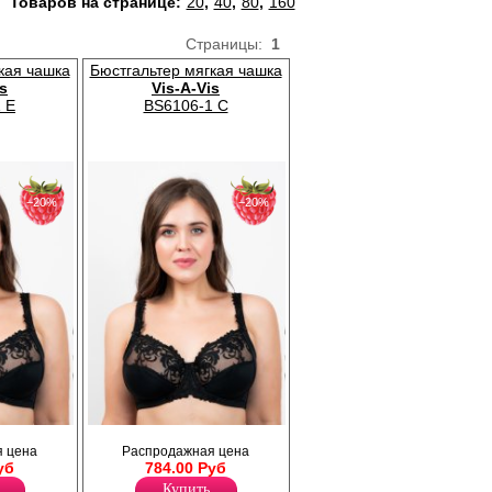
Товаров на странице:
20
,
40
,
80
,
160
Страницы:
1
кая чашка
Бюстгальтер мягкая чашка
is
Vis-A-Vis
 E
BS6106-1 C
−20%
−20%
Бюстгальтер с мягкими чашками,
 цена
Распродажная цена
а и тонкой
выполненный из гладкого полотна и тонкой
уб
784.00 Руб
 бретели
сеточки с изысканной вышивкой, бретели
чивает
широкие регулируемые. Обеспечивает
Купить