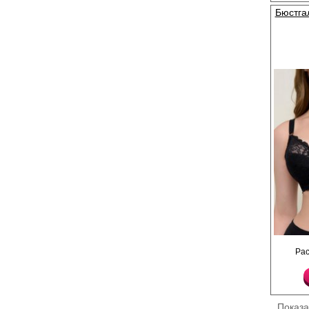
модели D (указан в ко
Бюстга
Лайкра 15%
Полиамид 85%
Бюстгальтер с мягкой
Ра
поролоновой подклад
кружево, декорирующ
плавно переходит в 
бретели, идеально по
нужную форму счаст
обладательницам пыш
Показ