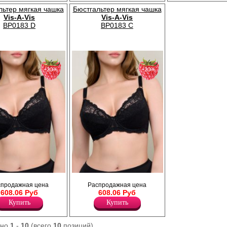
Хлопок 95%
нце артикула).
обладательницам пышного бюста.
льтер мягкая чашка
Бюстгальтер мягкая чашка
Лайкра 18%
Vis-A-Vis
Vis-A-Vis
Полиамид 82%
BP0183 D
BP0183 C
−20%
−20%
 чашкой на
Бюстгальтер с мягкой чашкой на
спродажная цена
Распродажная цена
ке. Фактурное
поролоновой подкладке. Фактурное
608.06 Руб
608.06 Руб
ее чашки изделия,
кружево, декорирующее чашки изделия,
удобные широкие
плавно переходит в удобные широкие
Купить
Купить
ддержит и придаст
бретели, идеально поддержит и придаст
ливым
нужную форму счастливым
ного бюста.¶ Размер
обладательницам пышного бюста.¶ Размер
ано
1
-
10
(всего
10
позиций)