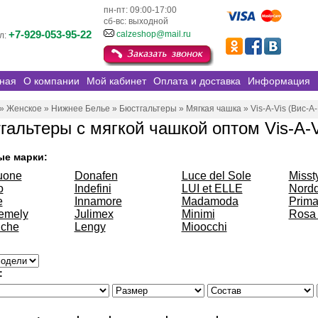
пн-пт: 09:00-17:00
сб-вс: выходной
+7-929-053-95-22
calzeshop@mail.ru
л:
ная
О компании
Мой кабинет
Оплата и доставка
Информация
»
Женское
»
Нижнее Белье
»
Бюстгальтеры
»
Мягкая чашка
»
Vis-A-Vis (Вис-А
гальтеры с мягкой чашкой оптом Vis-A-V
ые марки:
uone
Donafen
Luce del Sole
Misst
o
Indefini
LUI et ELLE
Nordd
e
Innamore
Madamoda
Prima
emely
Julimex
Minimi
Rosa 
che
Lengy
Mioocchi
: