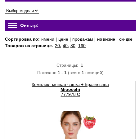
Фильтр:
Сортировка по:
имени
|
цене
|
продажам
|
новизне
|
скидке
Товаров на странице:
20
,
40
,
80
,
160
Страницы:
1
Показано
1
-
1
(всего
1
позиций)
Комплект мягкая чашка + Бразильяна
Mioocchi
777978 C
−20%