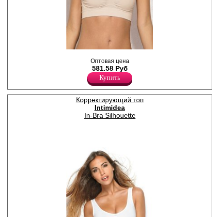
Моделирующий топ с
Оптовая цена
комфортными бретелями, с
581.58 Руб
поддержкой в области груди.
Полиамид 81%
Купить
Эластан 19%
Корректирующий топ
Intimidea
In-Bra Silhouette