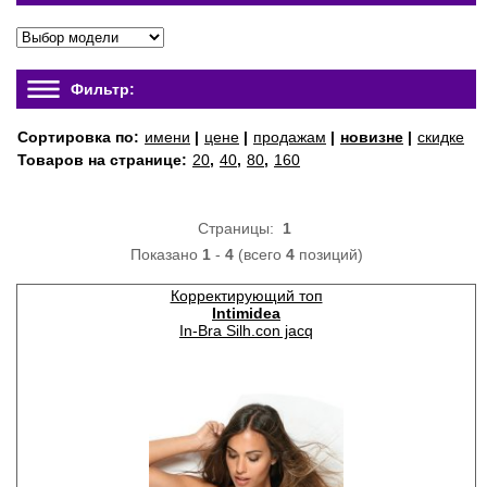
Фильтр:
Сортировка по:
имени
|
цене
|
продажам
|
новизне
|
скидке
Товаров на странице:
20
,
40
,
80
,
160
Страницы:
1
Показано
1
-
4
(всего
4
позиций)
Корректирующий топ
Intimidea
In-Bra Silh.con jacq