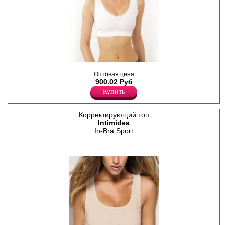
Моделирующий топ с
Оптовая цена
элегантным кружевом.
900.02 Руб
Лайкра 19%
Полиамид 81%
Купить
Корректирующий топ
Intimidea
In-Bra Sport