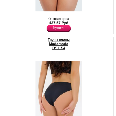
Трусы- слипы женские из
высококачественного
Оптовая цена
полиамидного полотна, со
437.57 Руб
средней линией талии.
Купить
Задняя и боковые части
выполнены из кружевного
полотна. Модель незаметна
Трусы слипы
под облегающей одеждой.
Madamoda
Трусики – важная часть
гардероба женщины в
DS1154
любом возрасте. Удобное
качественное белье
повышает самооценку
женщины и помогает ей
обрести уверенность в
собственной
привлекательности.
Качественное и красивое
нижнее бельё делает любую
женщину увереннее в себе и
обеспечивает комфорт на
весь день.
Полиамид 80%
Эластан 20%