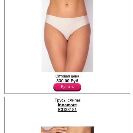
Трусики-слипы из
Оптовая цена
полиамидного полотна
330.00 Руб
нового поколения, с
Купить
кружевной задней частью.
Изготовлены по принципу
бесшовной технологии.
Трусы слипы
Лайкра 10%
Innamore
Полиамид 90%
ICD33181