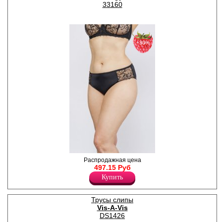
33160
Полиамид 83%
Хлопок 5%
−30%
Трусы- брифы женские из
Распродажная цена
полиамидного полотна со
497.15 Руб
средней линией талии,
Купить
кружевными вставками, х/б
ластовицей.
Полиамид 79%
Трусы слипы
Эластан 21%
Vis-A-Vis
DS1426