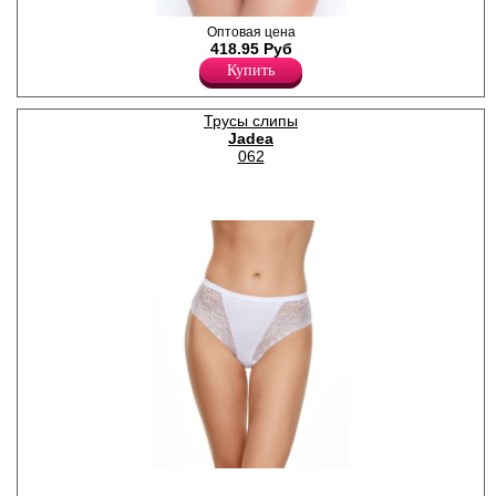
Трусы слипы женские из
Оптовая цена
микроволокна с
418.95 Руб
добавлением эластана,
Купить
средняя линия талии.
Кружевные вставки по бокам,
х/б ластовица. Трусики –
Трусы слипы
важная часть гардероба
Jadea
женщины в любом возрасте.
Удобное качественное белье
062
повышает самооценку
женщины и помогает ей
обрести уверенность в
собственной
привлекательности. Кто-то
тщательно подходит к их
выбору, а кто-то считает это
не очень важным. Однако
качественное и красивое
нижнее бельё делает любую
женщину увереннее в себе и
обеспечивает комфорт на
целый день.
Полиамид 92%
Эластан 8%
Трусы слипы женские из