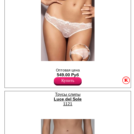
Трусики слипы полностью
кружевные, атласный
Оптовая цена
бантик.
549.00 Руб
Полиамид 87%
Купить
Эластан 13%
Трусы слипы
Luce del Sole
1121