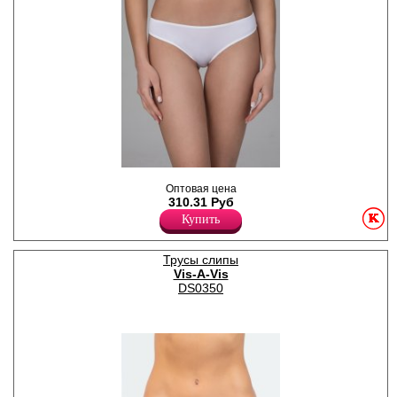
Трусики - слипы однотонные.
Оптовая цена
Лайкра 15%
310.31 Руб
Полиамид 80%
Хлопок 5%
Купить
Трусы слипы
Vis-A-Vis
DS0350