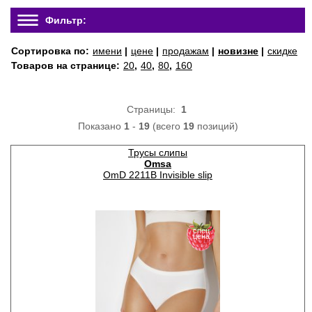
Фильтр:
Сортировка по:
имени
|
цене
|
продажам
|
новизне
|
скидке
Товаров на странице:
20
,
40
,
80
,
160
Страницы:
1
Показано
1
-
19
(всего
19
позиций)
Трусы слипы
Omsa
OmD 2211B Invisible slip
спец
цена