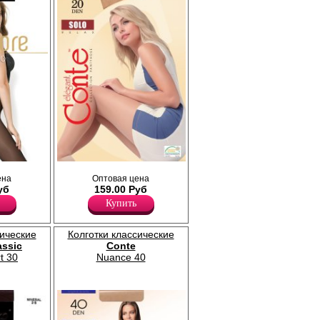
е колготки
Тонкие прозрачные колготки с
ена
Оптовая цена
 цветочным
уплотненными шортиками; уплотненный
уб
159.00 Руб
кая
мысок, без ластовицы.
озрачный
Плотность 20ден
Купить
Полиамид 88%
Эластан 12%
сические
Колготки классические
assic
Conte
t 30
Nuance 40