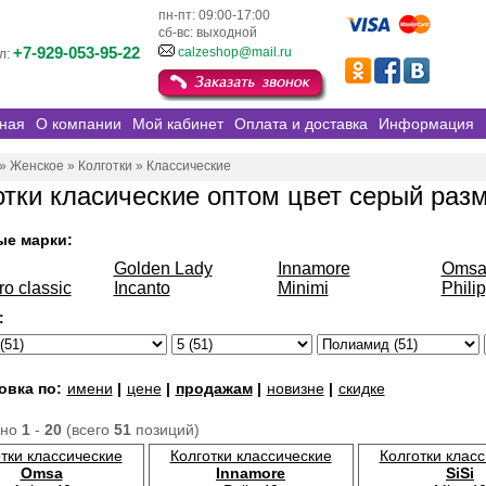
пн-пт: 09:00-17:00
сб-вс: выходной
+7-929-053-95-22
calzeshop@mail.ru
л:
ная
О компании
Мой кабинет
Оплата и доставка
Информация
»
Женское
»
Колготки
»
Классические
отки класические оптом цвет серый раз
ые марки:
Golden Lady
Innamore
Oms
ro classic
Incanto
Minimi
Phili
:
овка по:
имени
|
цене
|
продажам
|
новизне
|
скидке
ано
1
-
20
(всего
51
позиций)
тки классические
Колготки классические
Колготки клас
Omsa
Innamore
SiSi