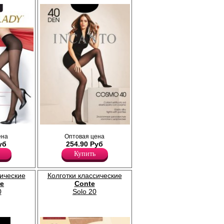
нными
Тонкие, эластичные колготки, с
ена
Оптовая цена
 без
комфортными шортиками и прозрачным
уб
254.90 Руб
укрепленным мыском. Без ластовицы.
Плотность 40ден
Купить
Лайкра 12%
Полиамид 88%
сические
Колготки классические
e
Conte
0
Solo 20