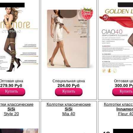
спец
цена
 поддерживающие
Тонкие, матовые колготки с шортиками;
Прозрачные колготки с уплотне
Оптовая цена
Специальная цена
Оптовая ц
енным давлением.
усиленный мысок, без ластовицы.
шортиками; уплотненный мысок,
279.90 Руб
204.00 Руб
300.00 Р
, анатомическая
Плотность 20ден
ластовицы.
ый усиленный мысок.
Полиамид 88%
Плотность 40ден
Купить
Купить
Купить
Эластан 12%
Полиамид 88%
Эластан 12%
тки классические
Колготки классические
Колготки клас
SiSi
SiSi
Innamor
Style 20
Mia 40
Fleur 4