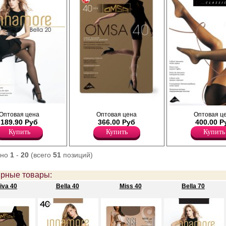
Прозрачные шелковистые колготки, с
тностью 20den,
Прозрачные матовые колготки с
Оптовая цена
Оптовая цена
Оптовая ц
лайкрой и распределенным по ноге
 полуматовые, с
утягивающими шортиками и
189.90 Руб
366.00 Руб
400.00 Р
давлением, с укрепленным мыском и
вицы.
распределенным по ноге давлен
утягивающими шортами, ластовица.
Купить
Купить
Купить
сформированная нога, усиленный
Плотность 40ден
б ластовица, большие размеры 
Полиамид 88%
вставкой.
Полипропилен 1%
Плотность 30ден
ано
1
-
20
(всего
51
позиций)
Эластан 11%
Лайкра 13%
Полиамид 84%
рные товары:
Хлопок 3%
iva 40
Bella 40
Miss 40
Bella 70