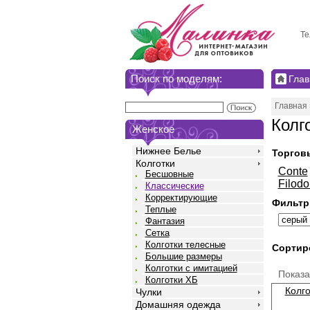
Те
Поиск по моделям:
Глав
Главная
Колг
Женское
Нижнее Белье
Торгов
Колготки
Conte
Бесшовные
Filodo
Классические
Корректирующие
Фильтр
Теплые
Фантазия
Сетка
Колготки телесные
Сортир
Большие размеры
Колготки с имитацией
Показ
Колготки ХБ
Колго
Чулки
Домашняя одежда