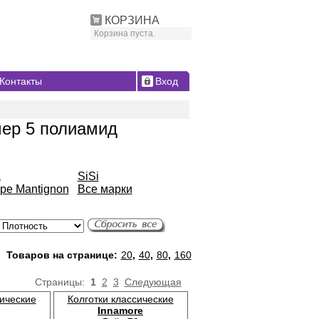
КОРЗИНА
Корзина пуста.
Контакты
Вход
мер 5 полиамид
a
SiSi
ppe Mantignon
Все марки
Товаров на странице:
20
,
40
,
80
,
160
Страницы:
1
2
3
Следующая
сические
Колготки классические
Innamore