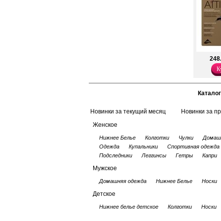
248
К
Каталог
Новинки за текущий месяц
Новинки за п
Женское
Нижнее Белье
Колготки
Чулки
Домаш
Одежда
Купальники
Спортивная одежда
Подследники
Леггинсы
Гетры
Капри
Мужское
Домашняя одежда
Нижнее Белье
Носки
Детское
Нижнее белье детское
Колготки
Носки