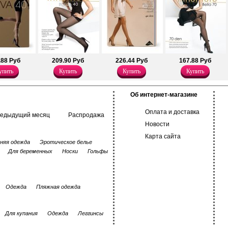
.88 Руб
209.90 Руб
226.44 Руб
167.88 Руб
упить
Купить
Купить
Купить
Об интернет-магазине
Оплата и доставка
редыдущий месяц
Распродажа
Новости
Карта сайта
няя одежда
Эротическое белье
Для беременных
Носки
Гольфы
Одежда
Пляжная одежда
Для купания
Одежда
Леггинсы