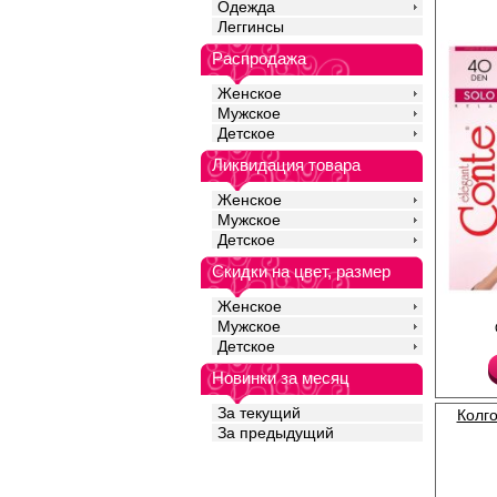
Одежда
Леггинсы
Распродажа
Женское
Мужское
Детское
Ликвидация товара
Женское
Мужское
Детское
Скидки на цвет, размер
Женское
Полуматовые колготк
Мужское
шортиками; усиленный
ластовицы.
Детское
Плотность 40ден
Полиамид 88%
Новинки за месяц
Эластан 12%
За текущий
Колго
За предыдущий