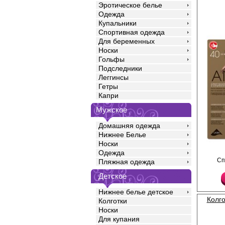
Эротическое белье
Одежда
Купальники
Спортивная одежда
Для беременных
Носки
Гольфы
Подследники
Леггинсы
Гетры
Капри
Мужское
Домашняя одежда
Нижнее Белье
Носки
Одежда
Колготки с поддержи
Сп
Пляжная одежда
распределенным давл
сформированная нога
Детское
мысок, ластовица.
Плотность 40ден
Полиамид 88%
Нижнее белье детское
Полипропилен 1%
Колго
Колготки
Эластан 11%
Носки
Для купания