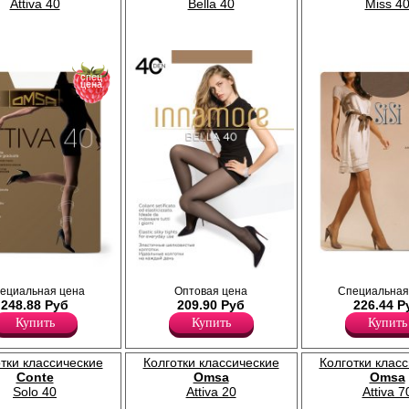
Attiva 40
Bella 40
Miss 4
спец
цена
вающими шортиками и
Колготки женские плотностью 40den,
Матовые колготки с уплотненны
ециальная цена
Оптовая цена
Специальная
ением по ноге;
тонкие, шелковистые, полуматовые, с
шортиками; плоские швы, уплот
248.88 Руб
209.90 Руб
226.44 Р
, уплотненный
шортиками, без ластовицы.
мысок, без ластовицы.
Плотность 40ден
Плотность 40ден
Купить
Купить
Купить
Полиамид 88%
Полиамид 88%
Эластан 12%
Эластан 12%
тки классические
Колготки классические
Колготки клас
Conte
Omsa
Omsa
Solo 40
Attiva 20
Attiva 7