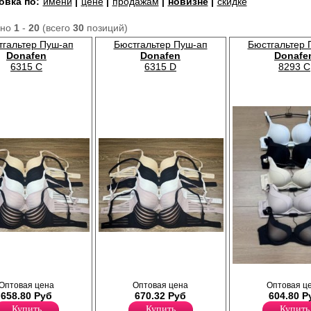
овка по:
имени
|
цене
|
продажам
|
новизне
|
скидке
ано
1
-
20
(всего
30
позиций)
тгальтер Пуш-ап
Бюстгальтер Пуш-ап
Бюстгальтер 
Donafen
Donafen
Donafe
6315 C
6315 D
8293 C
ванными чашками и
Бюстгальтер с формованными чашками и
Съёмные бретели
эффектом Push-Up. Съёмные бретели
регулируемые.
Лайкра 10%
Бюстгальтер женский с формов
Полиамид 55%
чашками и Push-Up эффектом. Б
Оптовая цена
Оптовая цена
Оптовая ц
Хлопок 35%
тонкие, регулируются по длине,
658.80 Руб
670.32 Руб
604.80 Р
несъемные.
Купить
Купить
Купить