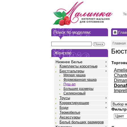
Те
Поиск по моделям:
Глав
Главная
Бюст
Женское
Нижнее Белье
Торгов
Комплекты корсетные
Ameli
Бюстгальтеры
Chant
Мягкая чашка
Формованная чашка
Diman
Пуш-ап
Donaf
Большие размеры
Imprel
Силиконовый
Трусы
Корректирующее
Боди
Фильтр
Термобелье
Аксессуары
Бельё больших размеров