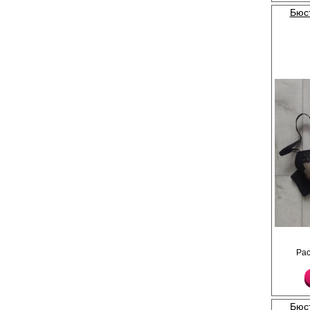
Бюс
Бюстгальтер женский 
кружевного полотна с
Ра
формованной чашкой 
эффектом. Бретели р
длине, съемные.
Лайкра 10%
Хлопок 55%
Нейлон 35%
Бюс