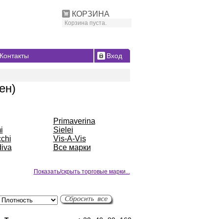
КОРЗИНА
Корзина пуста.
Контакты
Вход
ен)
Primaverina
i
Sielei
chi
Vis-A-Vis
iva
Все марки
Показать/скрыть торговые марки...