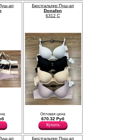
Нейлон 35%
Тактель (хлопок) 55%
Пуш-ап
Бюстгальтер Пуш-ап
n
Donafen
6312 C
Up
Бретели
.
Бюстгальтер женский с формованными
чашками и Push-Up эффектом. Бретели
ена
Оптовая цена
регулируются по длине, съемные.
уб
670.32 Руб
Лайкра 10%
Купить
Полиамид 55%
Хлопок 35%
Пуш-ап
Бюстгальтер Пуш-ап