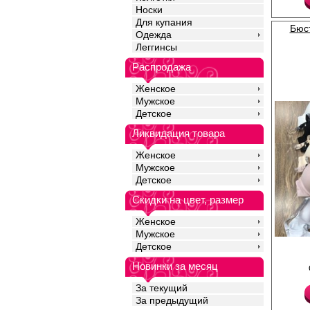
Носки
Для купания
Бюс
Одежда
Леггинсы
Распродажа
Женское
Мужское
Детское
Ликвидация товара
Женское
Мужское
Детское
Скидки на цвет, размер
Женское
Мужское
Бюстгальтер женский 
Детское
формованными чашка
эффектом. Бретели р
Новинки за месяц
длине, с отделкой из 
Лайкра 10%
За текущий
Нейлон 35%
За предыдущий
Тактель (хлопок) 55%