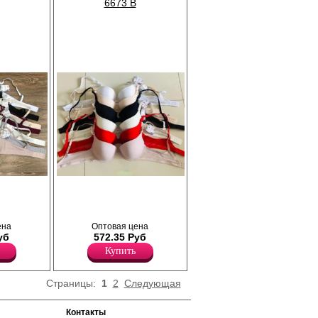
6673 B
нной
Бюстгальтер с формованной чашкой Push-
есшовным
Up, с сетчатым бочком, гладкий,
онный.
однотонный. Бретели регулируются по
, съемные.
длине, съемные.
Лайкра 10%
ена
Оптовая цена
Полиамид 55%
уб
572.35 Руб
Хлопок 35%
Купить
Страницы:
1
2
Следующая
Контакты