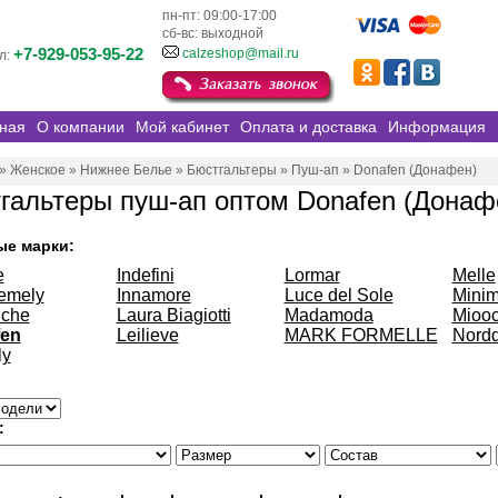
пн-пт: 09:00-17:00
сб-вс: выходной
+7-929-053-95-22
calzeshop@mail.ru
л:
ная
О компании
Мой кабинет
Оплата и доставка
Информация
»
Женское
»
Нижнее Белье
»
Бюстгальтеры
»
Пуш-ап
»
Donafen (Донафен)
гальтеры пуш-ап оптом Donafen (Донаф
ые марки:
e
Indefini
Lormar
Melle
emely
Innamore
Luce del Sole
Minim
che
Laura Biagiotti
Madamoda
Miooc
en
Leilieve
MARK FORMELLE
Nordd
ly
: