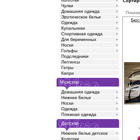
Колготки
Сортир
Чулки
Домашняя одежда
Показ
Эротическое белье
Бюс
Одежда
Купальники
Спортивная одежда
Для беременных
Носки
Гольфы
Подследники
Леггинсы
Гетры
Капри
Мужское
Домашняя одежда
Нижнее Белье
Носки
Бюстгальтер с формо
Одежда
эффектом Push-Up. 
Пляжная одежда
регулируемые.
Лайкра 10%
Детское
Полиамид 55%
Хлопок 35%
Нижнее белье детское
Колготки