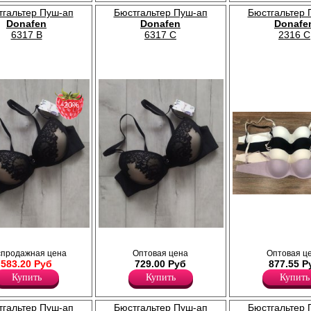
тгальтер Пуш-ап
Бюстгальтер Пуш-ап
Бюстгальтер 
Donafen
Donafen
Donafe
6317 B
6317 C
2316 C
−20%
Бюстгальтер женский с гладкими
формованными чашками, Push-
эффектом, бесшовным бочком. 
регулируются по длине, съемные
из сетчато-
Бюстгальтер женский из сетчато-
Лайкра 10%
 цветочным рисунком,
кружевного полотна с цветочным рисунком,
Полиамид 55%
спродажная цена
Оптовая цена
Оптовая ц
и Push-Up
формованной чашкой и Push-Up
Тактель (хлопок) 35%
583.20 Руб
729.00 Руб
877.55 Р
егулируются по
эффектом. Бретели регулируются по
длине, съемные.
Купить
Купить
Купить
Лайкра 10%
Хлопок 55%
Нейлон 35%
тгальтер Пуш-ап
Бюстгальтер Пуш-ап
Бюстгальтер 