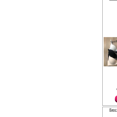
Бюстгальтер женский
чашками и Push-Up эф
Бретели регулируются
Лайкра 10%
Полиамид 55%
Хлопок 35%
Бюс