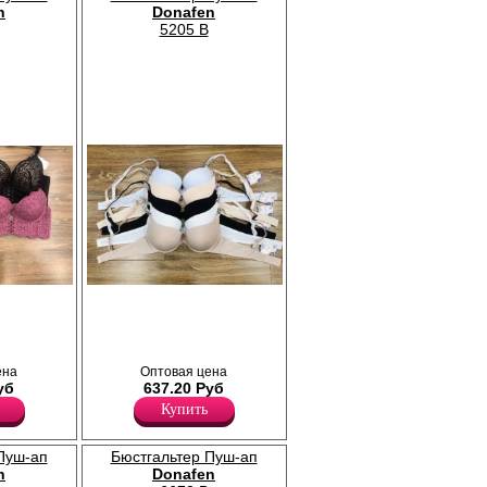
n
Donafen
5205 B
Бюстгальтер женский с формованными
чашками и Push-Up эффектом, гладкий, с
ками с
широким бочком, однотонный. Бретели
ружевным
регулируются по длине, НЕ съемные.
ми и
Лайкра 10%
ьцах в
ена
Оптовая цена
Полиамид 55%
о длине,
уб
637.20 Руб
Хлопок 35%
в 4 ряда.
.
Купить
Пуш-ап
Бюстгальтер Пуш-ап
n
Donafen