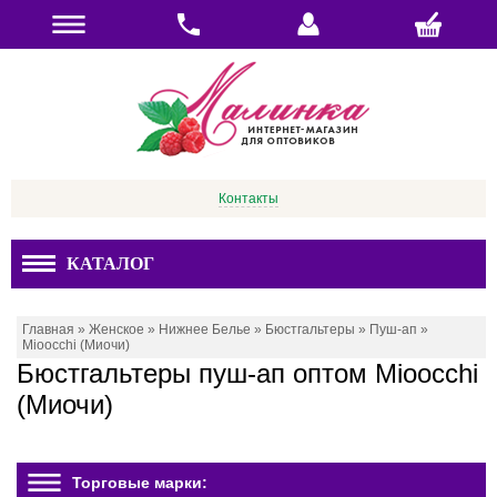
Контакты
КАТАЛОГ
Главная
»
Женское
»
Нижнее Белье
»
Бюстгальтеры
»
Пуш-ап
»
Mioocchi (Миочи)
Бюстгальтеры пуш-ап оптом Mioocchi
(Миочи)
Торговые марки: