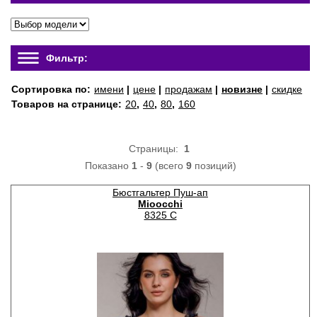
Фильтр:
Сортировка по:
имени
|
цене
|
продажам
|
новизне
|
скидке
Товаров на странице:
20
,
40
,
80
,
160
Страницы:
1
Показано
1
-
9
(всего
9
позиций)
Бюстгальтер Пуш-ап
Mioocchi
8325 C