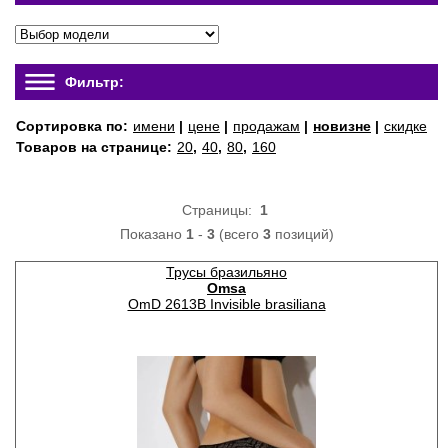
Фильтр:
Сортировка по:
имени
|
цене
|
продажам
|
новизне
|
скидке
Товаров на странице:
20
,
40
,
80
,
160
Страницы:
1
Показано
1
-
3
(всего
3
позиций)
Трусы бразильяно
Omsa
OmD 2613B Invisible brasiliana