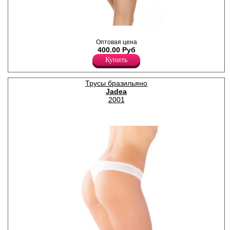
Хлопок 45%
Модал 45%
Эластан 10%
Трусики бразилиана женские
из хлопка и полиамида с
Оптовая цена
добавлением эластана,
400.00 Руб
повышающий прочность и
Купить
качество одежды, создавая
идеальное облегание
фигуры. Имеют среднюю
посадку. Передняя деталь
Трусы бразильяно
трусиков гладкая,
Jadea
бесшовная. Задняя с
2001
овальным широким
тканевым поясом, ниже
которого изысканное
эластичное кружево с
цветочным узором и швом
по середине. Гигиеничная
хлопковая ластовица
позволяет избежать трения
и раздражения кожи.
Отлично пропускают воздух
и быстро впитывают влагу,
сохраняя ощущение
свежести на протяжении
всего дня.
Полиамид 26%
Хлопок 56%
Эластан 18%