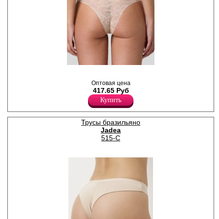
Трусики бразилиана женские
из эластичного кружевного
Оптовая цена
полотна с цветочным
417.65 Руб
рисунком, лазерной
обработкой края,
Купить
однотонные, средней
линией талии. Гигиеничная
хлопковая ластовица
Трусы бразильяно
позволяет избежать трения
Jadea
и раздражения кожи.
515-C
Удобная и комфортная
модель повседневного
белья.
Полиамид 80%
Эластан 20%