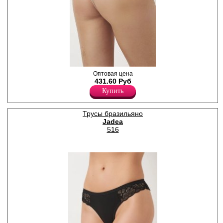
Трусики бразилиана женские
Оптовая цена
из модала и хлопка с
431.60 Руб
добавлением эластана,
Купить
повышающий прочность и
качество одежды, создавая
идеальное облегание
Трусы бразильяно
фигуры. Имеют среднюю
Jadea
посадку, мягкую и
эластичную тонкую резинку
516
по талии и ножкам,
удерживающие трусы во
время носки. Гигиеничная
хлопковая ластовица
позволяет избежать трения
и раздражения кожи.
Отлично пропускают воздух
и быстро впитывают влагу,
сохраняя ощущение
свежести на протяжении
всего дня. Тактильно
приятные на ощупь
подходят даже для самой