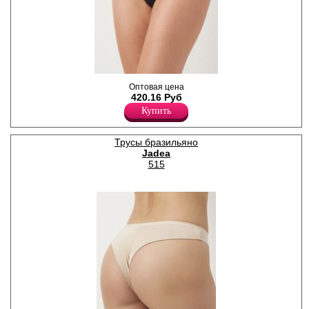
чувствительной кожи.
Комфортная повседневная
модель.
Хлопок 45%
Модал 45%
Эластан 10%
Трусики бразилиана женские
Оптовая цена
из модала и хлопка с
420.16 Руб
добавлением эластана,
Купить
повышающий прочность и
качество одежды, создавая
идеальное облегание
фигуры. Имеют среднюю
Трусы бразильяно
посадку, кружевные вставки
Jadea
по бокам. Края обработаны
515
трикотажной тесьмой в тон,
на поясе резинка обшита
основной тканью.
Гигиеничная хлопковая
ластовица позволяет
избежать трения и
раздражения кожи. Отлично
пропускают воздух и быстро
впитывают влагу, сохраняя
ощущение свежести на
протяжении всего дня.
Тактильно приятные на
ощупь подходят даже для
самой чувствительной кожи.
Хлопок 45%