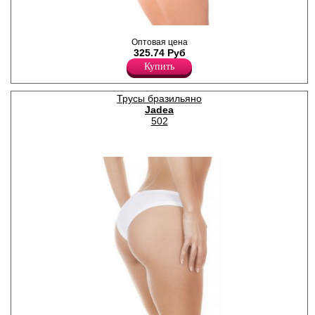
Трусики бразилиана женские
Оптовая цена
из тонкого хлопка с
325.74 Руб
добавлением эластана,
повышающий прочность и
Купить
качество одежды, создавая
идеальное облегание
фигуры. Имеют заниженную
Трусы бразильяно
линию талии, узкую боковую
Jadea
часть. По краям обработаны
502
мягкой плоской эластичной
тесьмой, чтобы оставаться
менее заметными под
облегающей одеждой.
Гигиеничная хлопковая
ластовица позволяет
избежать трения и
раздражения кожи. Отлично
пропускают воздух и быстро
впитывают влагу, сохраняя
ощущение свежести на
протяжении всего дня.
Удобная и комфортная
модель для повседневного
нижнего белья
Хлопок 90%
Эластан 10%