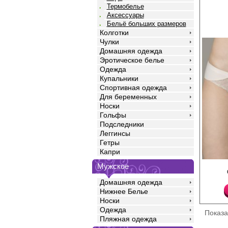
Термобелье
Аксессуары
Бельё больших размеров
Колготки
Чулки
Домашняя одежда
Эротическое белье
Одежда
Купальники
Спортивная одежда
Для беременных
Носки
Гольфы
Подследники
Леггинсы
Гетры
Капри
Мужское
Трусы танга женские 
полотна, который не 
временем, с низкой п
Домашняя одежда
кружевные. Эластичны
Нижнее Белье
силиконовая полоска 
Носки
вторая кожа. Модель 
ластовицей для боль
Одежда
Показ
Полиамид 92%
Пляжная одежда
Эластан 8%