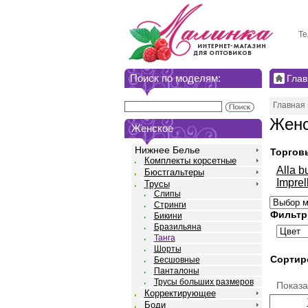
Те
Поиск по моделям:
Глав
Главная
Женс
Женское
Нижнее Белье
Торгов
Комплекты корсетные
Alla b
Бюстгальтеры
Imprel
Трусы
Слипы
Стринги
Фильтр
Бикини
Бразильяна
Танга
Шорты
Сортир
Бесшовные
Панталоны
Трусы больших размеров
Показ
Корректирующее
Боди