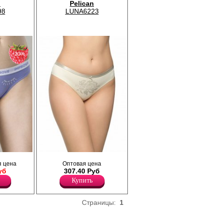
n
Pelican
98
LUNA6223
−20%
ой линией
Трусики - танга низкой посадки, с принтом
 цена
Оптовая цена
ней части
на передней детали, эластичная резинка
уб
307.40 Руб
о цвета с
по поясу, кружевная задняя деталь по
ца.
ножке.
Купить
Лайкра 7%
Хлопок 93%
Страницы:
1