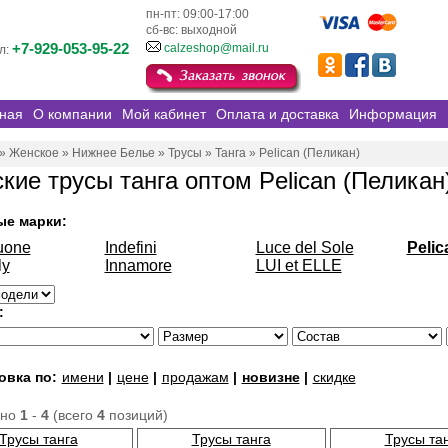
пн-пт: 09:00-17:00
сб-вс: выходной
+7-929-053-95-22
calzeshop@mail.ru
л:
ная
О компании
Мой кабинет
Оплата и доставка
Информация
»
Женское
»
Нижнее Белье
»
Трусы
»
Танга
»
Pelican (Пеликан)
кие трусы танга оптом Pelican (Пеликан
ые марки:
uone
Indefini
Luce del Sole
Pelic
ly
Innamore
LUI et ELLE
:
овка по:
имени
|
цене
|
продажам
|
новизне
|
скидке
ано
1
-
4
(всего
4
позиций)
Трусы танга
Трусы танга
Трусы та