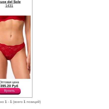
uce del Sole
1431
 из
Оптовая цена
кружевного полотна с
395.20 Руб
средней линией
Купить
лопковой ластовицей.
ано
1
-
1
(всего
1
позиций)