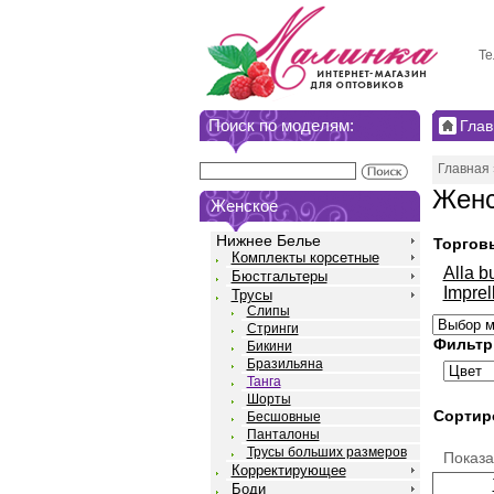
Те
Поиск по моделям:
Глав
Главная
Женс
Женское
Нижнее Белье
Торгов
Комплекты корсетные
Alla b
Бюстгальтеры
Imprel
Трусы
Слипы
Стринги
Фильтр
Бикини
Бразильяна
Танга
Шорты
Сортир
Бесшовные
Панталоны
Трусы больших размеров
Показ
Корректирующее
Боди