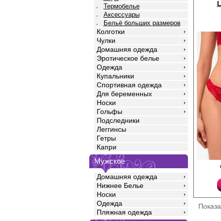
L
Термобелье
Аксессуары
Бельё больших размеров
Колготки
Чулки
Домашняя одежда
Эротическое белье
Одежда
Купальники
Спортивная одежда
Для беременных
Носки
Гольфы
Подследники
Леггинсы
Гетры
Капри
Мужское
Трусики танга женские
высококачественного 
Домашняя одежда
цветочным рисунком, 
Нижнее Белье
талии, гигиеничной х
Полиамид 80%
Носки
Эластан 20%
Одежда
Показ
Пляжная одежда