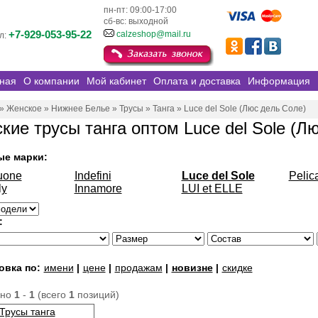
пн-пт: 09:00-17:00
сб-вс: выходной
+7-929-053-95-22
calzeshop@mail.ru
л:
ная
О компании
Мой кабинет
Оплата и доставка
Информация
»
Женское
»
Нижнее Белье
»
Трусы
»
Танга
»
Luce del Sole (Люс дель Соле)
кие трусы танга оптом Luce del Sole (Л
ые марки:
uone
Indefini
Luce del Sole
Pelic
ly
Innamore
LUI et ELLE
:
овка по:
имени
|
цене
|
продажам
|
новизне
|
скидке
ано
1
-
1
(всего
1
позиций)
Трусы танга