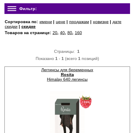
Фильтр:
Сортировка по:
имени
|
цене
|
продажам
|
новизне
|
дате
скидки
|
скидке
Товаров на странице:
20
,
40
,
80
,
160
Страницы:
1
Показано
1
-
1
(всего
1
позиций)
Леггинсы для беременных
Rosita
Himalay 640 легинсы
−70%