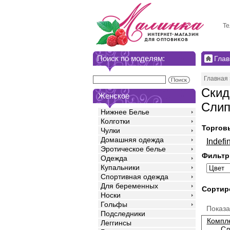
Те
Поиск по моделям:
Глав
Главная
Скид
Женское
Слип
Нижнее Белье
Колготки
Торгов
Чулки
Домашняя одежда
Indefin
Эротическое белье
Фильтр
Одежда
Купальники
Спортивная одежда
Для беременных
Сортир
Носки
Гольфы
Показ
Подследники
Компле
Леггинсы
Сл