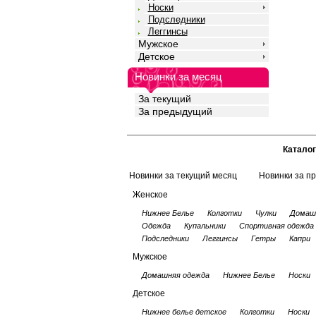
Носки
Подследники
Леггинсы
Мужское
Детское
Новинки за месяц
За текущий
За предыдущий
Каталог
Новинки за текущий месяц
Новинки за п
Женское
Нижнее Белье
Колготки
Чулки
Домаш
Одежда
Купальники
Спортивная одежда
Подследники
Леггинсы
Гетры
Капри
Мужское
Домашняя одежда
Нижнее Белье
Носки
Детское
Нижнее белье детское
Колготки
Носки