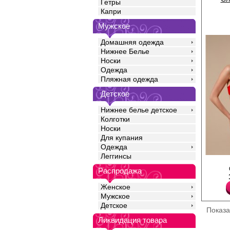
Гетры
Капри
Мужское
Домашняя одежда
Нижнее Белье
Носки
Одежда
Пляжная одежда
Детское
Нижнее белье детское
Колготки
Носки
Для купания
Одежда
Леггинсы
Комплект женского бел
мягкого полиамидного
Распродажа
Бюстгальтер с тонким
на косточках, с тонк
Женское
бретелями. Трусы- ст
Мужское
комфортной посадки, 
Полиамид 90%
Детское
Показ
Эластан 10%
Ликвидация товара