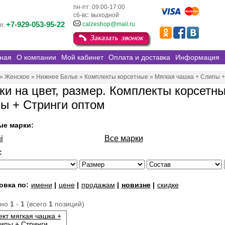
пн-пт: 09:00-17:00
сб-вс: выходной
+7-929-053-95-22
calzeshop@mail.ru
л:
ная
О компании
Мой кабинет
Оплата и доставка
Информация
»
Женское
»
Нижнее Белье
»
Комплекты корсетные
»
Мягкая чашка + Слипы +
ки на цвет, размер. Комплекты корсетн
ы + Стринги оптом
ые марки:
i
Все марки
:
овка по:
имени
|
цене
|
продажам
|
новизне
|
скидке
ано
1
-
1
(всего
1
позиций)
кт мягкая чашка +
ипы + Стринги