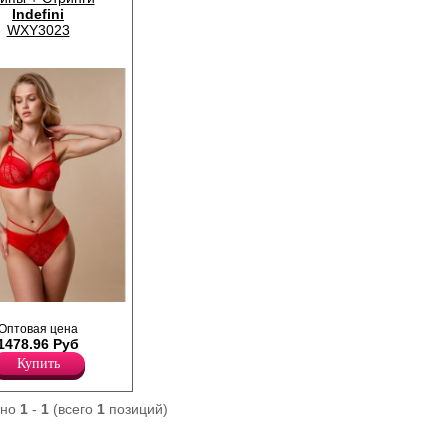
Indefini
WXY3023
ья из тонкого и
 волокна.
Оптовая цена
и и мягкими чашками,
1478.96 Руб
ими регулируемыми
Купить
ринги и слипы
х/б ластовица.
ано
1
-
1
(всего
1
позиций)