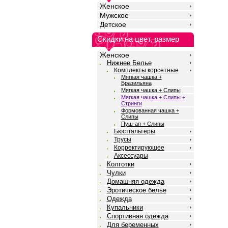
Женское
Мужское
Детское
Скидки на цвет, размер
Женское
Нижнее Белье
Комплекты корсетные
Мягкая чашка +
Бразильяна
Мягкая чашка + Слипы
Мягкая чашка + Слипы +
Стринги
Формованная чашка +
Слипы
Пуш-ап + Слипы
Бюстгальтеры
Трусы
Корректирующее
Аксессуары
Колготки
Чулки
Домашняя одежда
Эротическое белье
Одежда
Купальники
Спортивная одежда
Для беременных