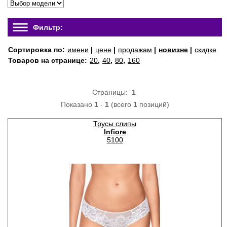
Фильтр:
Сортировка по:
имени
|
цене
|
продажам
|
новизне
|
скидке
Товаров на странице:
20
,
40
,
80
,
160
Страницы:
1
Показано
1
-
1
(всего
1
позиций)
Трусы слипы
Infiore
5100