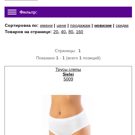
Фильтр:
Сортировка по:
имени
|
цене
|
продажам
|
новизне
|
скидке
Товаров на странице:
20
,
40
,
80
,
160
Страницы:
1
Показано
1
-
1
(всего
1
позиций)
Трусы слипы
Sielei
5009