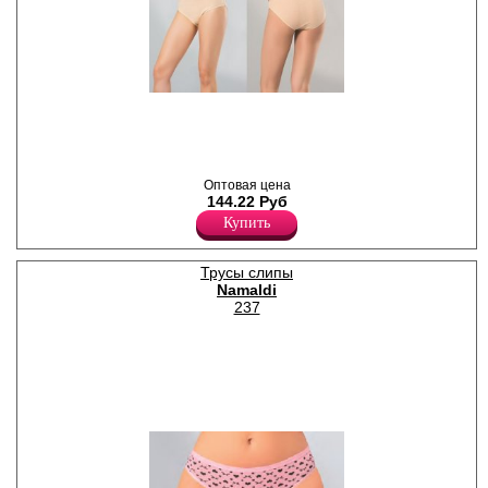
Трусы слипы женские из
высококачественного
рельефного хлопка, с
высокой линией талии,
широкой боковой частью,
однотонные, с
Оптовая цена
декоративным бантиком, х/б
144.22 Руб
ластовицей.
Купить
Хлопок 100%
Трусы слипы
Namaldi
237