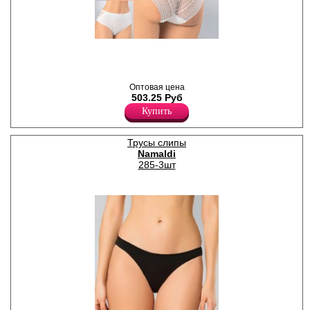
Трусы слипы женские из
натурального хлопка, со
средней линией талии,
кружевные, с декоративным
бантиком, х/б ластовицей. В
Оптовая цена
наборе 3 штуки одного
503.25 Руб
цвета.
Купить
Хлопок 90%
Эластан 10%
Трусы слипы
Namaldi
285-3шт