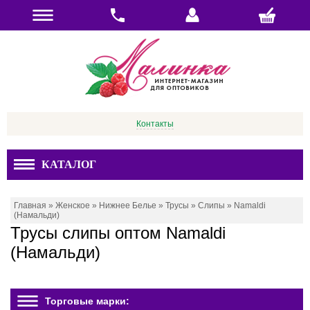
Контакты
КАТАЛОГ
Главная
»
Женское
»
Нижнее Белье
»
Трусы
»
Слипы
»
Namaldi
(Намальди)
Трусы слипы оптом Namaldi
(Намальди)
Торговые марки: