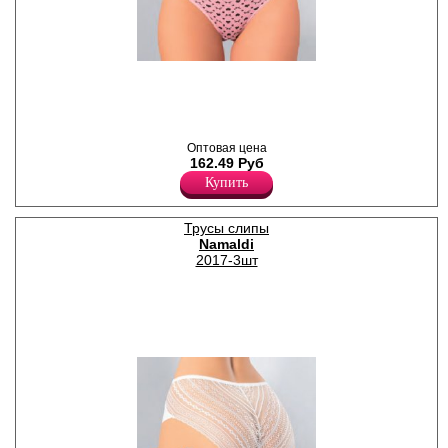
Трусы слипы женские из
натурального хлопка, со
средней линией талии,
принтом по всему полотну, с
х/б ластовицей.
Хлопок 90%
Оптовая цена
Эластан 10%
162.49 Руб
Купить
Трусы слипы
Namaldi
2017-3шт