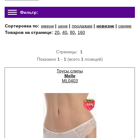
Фильтр:
Сортировка по:
имени
|
цене
|
продажам
|
новизне
|
скидке
Товаров на странице:
20
,
40
,
80
,
160
Страницы:
1
Показано
1
-
1
(всего
1
позиций)
Трусы слипы
Melle
ML0403
−20%