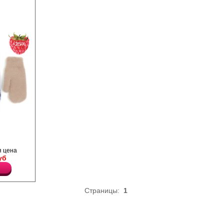
−25%
ым мехом
 цена
уб
Страницы:
1