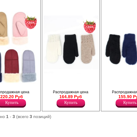
−26%
−26%
Варежки женские теплые, однотонные,
Варежки женские с искусственн
мелкая лапша, на резинке рисунок косичка.
соболя, теплые, однотонные.
шевые, с отворотом
спродажная цена
Распродажная цена
Распродажная
Акрил 70%
Акрил 70%
а.
220.20 Руб
164.89 Руб
155.90 Р
Шерсть 12%
Шерсть 12%
Ангора 18%
Ангора 18%
Купить
Купить
Купить
ано
1
-
3
(всего
3
позиций)