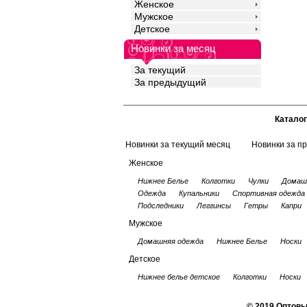
Женское
Мужское
Детское
Новинки за месяц
За текущий
За предыдущий
Каталог
Новинки за текущий месяц
Новинки за п
Женское
Нижнее Белье
Колготки
Чулки
Домаш
Одежда
Купальники
Спортивная одежда
Подследники
Леггинсы
Гетры
Капри
Мужское
Домашняя одежда
Нижнее Белье
Носки
Детское
Нижнее белье детское
Колготки
Носки
© 2019 Оптовы