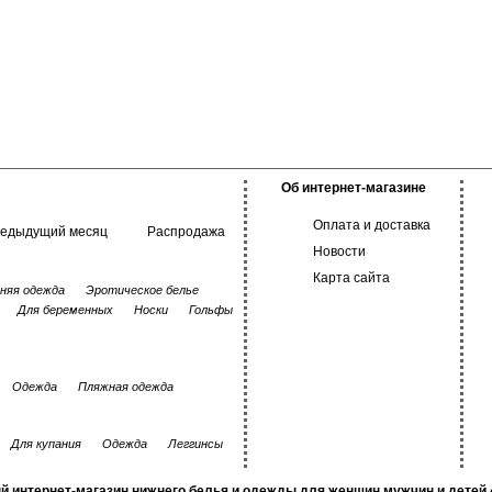
Об интернет-магазине
Оплата и доставка
редыдущий месяц
Распродажа
Новости
Карта сайта
няя одежда
Эротическое белье
Для беременных
Носки
Гольфы
Одежда
Пляжная одежда
Для купания
Одежда
Леггинсы
й интернет-магазин нижнего белья и одежды для женщин мужчин и детей