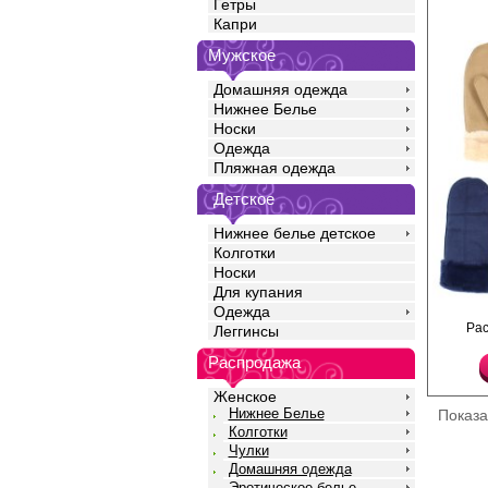
Гетры
Капри
Мужское
Домашняя одежда
Нижнее Белье
Носки
Одежда
Пляжная одежда
Детское
Нижнее белье детское
Колготки
Носки
Для купания
Одежда
Варежки женские зам
Ра
Леггинсы
из искусственного мех
Акрил 70%
Распродажа
Шерсть 12%
Ангора 18%
Женское
Нижнее Белье
Показ
Колготки
Чулки
Домашняя одежда
Эротическое белье