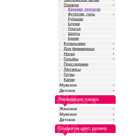
Одежда
Варежки, перчатки
Футболки, топы
Рубашки
Блузки
Платья
Шорты
Брюки
Купальники
Для беременных
Носки
Гольфы
Подследники
Леггинсы
Гетры
Капри
Мужское
Детское
Ликвидация товара
Женское
Мужское
Детское
Скидки на цвет, размер