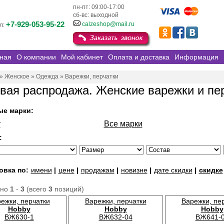
пн-пт: 09:00-17:00
сб-вс: выходной
+7-929-053-95-22
calzeshop@mail.ru
л:
ная
О компании
Мой кабинет
Оплата и доставка
Информация
»
Женское
»
Одежда
»
Варежки, перчатки
вая распродажа. Женские варежки и пе
ые марки:
y
Все марки
:
овка по:
имени
|
цене
|
продажам
|
новизне
|
дате скидки
|
скидке
ано
1
-
3
(всего
3
позиций)
ежки, перчатки
Варежки, перчатки
Варежки, пе
Hobby
Hobby
Hobby
ВЖ630-1
ВЖ632-04
ВЖ641-