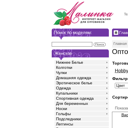
Те
Поиск по моделям:
Глав
Главная
Опто
Женское
Нижнее Белье
Торгов
Колготки
Hobb
Чулки
Домашняя одежда
Фильтр
Эротическое белье
Одежда
Купальники
Сортир
Спортивная одежда
Для беременных
Показ
Носки
Гольфы
Вар
Подследники
Леггинсы