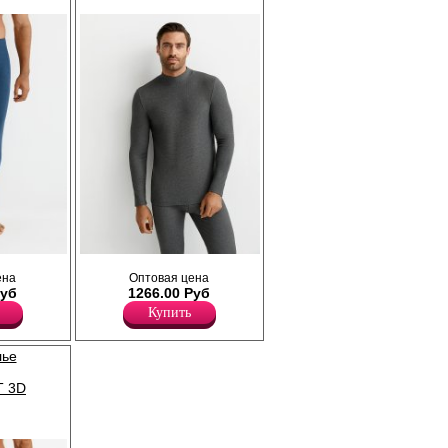
Хлопок 60%
Полиэстер 35%
Эластан 5%
урный
Мужское термобелье, температурный
ена
Оптовая цена
ны
режим от +5°С до -20°С. Лонгслив с
Руб
1266.00 Руб
длинным рукавом, облегающего силуэта,
ой
воротником-стойкой, текстурой "рубчик".
Купить
рубчик".
Изготовлен из современного
технологичного и легкого материала,
который обладает высокими
лье
теплоизоляционными и влагоотводящими
свойствами, создает терморегулирующий
T 3D
эффект, защищает от ветра, приятно
ощущается на теле благодаря мягкому
ворсу.
Полиэстер 90%