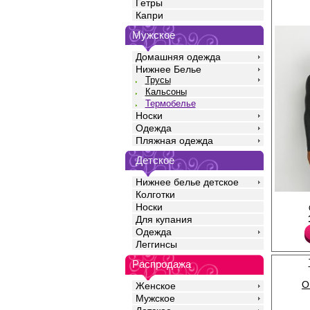
Гетры
Капри
Мужское
Домашняя одежда
Нижнее Белье
Трусы
Кальсоны
Термобелье
Носки
Одежда
Пляжная одежда
Детское
Нижнее белье детское
Колготки
Мужское термобелье,
Носки
режим от +10°С до -1
Для купания
мужская облегающего 
"Термо", с длинными 
Одежда
с отворотом и термо
Леггинсы
эффектом. Изготовле
комбинированной техн
Распродажа
шерсти мериноса, акр
Подходит для повсед
O
Женское
использования.
Акрил 10%
Мужское
Шерсть 10%