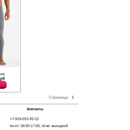
Эластан 10%
урный
ена
легающего
Руб
ая
очетании с
Страницы:
1
Контакты
+7-929-053-95-22
пн-пт: 09:00-17:00, сб-вс: выходной