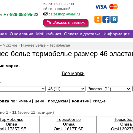
пн-пт: 09:00-17:00
сб-вс: выходной
+7-929-053-95-22
calzeshop@mail.ru
л:
ная
О компании
Мой кабинет
Оплата и доставка
Информация
»
Мужское
»
Нижнее Белье
»
Термобелье
ее белье термобелье размер 46 эласта
ые марки:
Все марки
:
овка по:
имени
|
цене
|
продажам
|
новизне
|
скидке
ано
1
-
11
(всего
11
позиций)
Термобелье
Термобелье
Термобе
Omsa
Omsa
Omsa
mU 1735T SE
OmU 1617T SF
OmU 3027