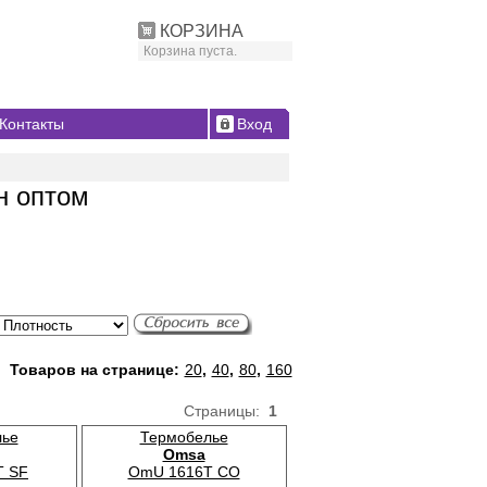
КОРЗИНА
Корзина пуста.
Контакты
Вход
н оптом
Товаров на странице:
20
,
40
,
80
,
160
Страницы:
1
лье
Термобелье
Omsa
T SF
OmU 1616T CO