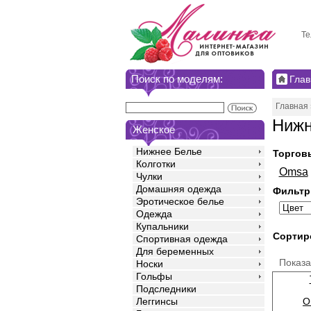
Те
Поиск по моделям:
Глав
Главная
Нижн
Женское
Нижнее Белье
Торгов
Колготки
Omsa
Чулки
Домашняя одежда
Фильтр
Эротическое белье
Одежда
Купальники
Сортир
Спортивная одежда
Для беременных
Показ
Носки
Гольфы
Подследники
O
Леггинсы