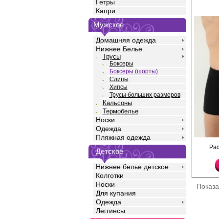
Гетры
Капри
Мужское
Домашняя одежда
Нижнее Белье
Трусы
Боксеры
Боксеры (шорты)
Слипы
Хипсы
Трусы больших размеров
Кальсоны
Термобелье
Носки
Одежда
Пляжная одежда
Трусы- боксеры мужски
Ра
однотонные, прилегаю
Детское
профилированным гул
резинкой.
Нижнее белье детское
Хлопок 95%
Колготки
Эластан 5%
Носки
Показ
Для купания
Одежда
Леггинсы