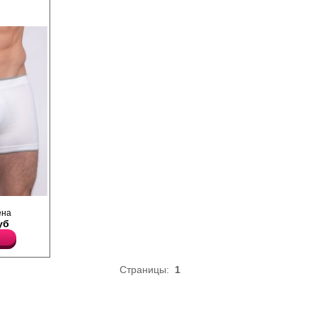
ирокой
ена
и ножке и
уб
ней части,
Страницы:
1