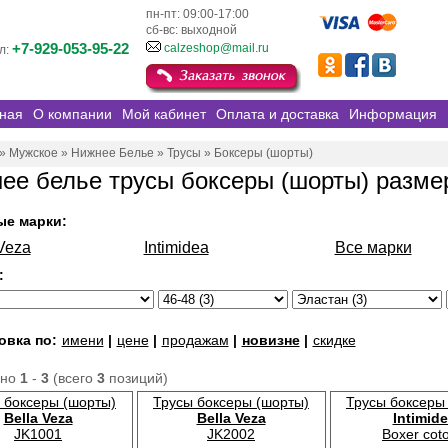
пн-пт: 09:00-17:00
сб-вс: выходной
+7-929-053-95-22
calzeshop@mail.ru
л:
ная
О компании
Мой кабинет
Оплата и доставка
Информация
»
Мужское
»
Нижнее Белье
»
Трусы
»
Боксеры (шорты)
ее белье трусы боксеры (шорты) размер
ые марки:
Veza
Intimidea
Все марки
:
овка по:
имени
|
цене
|
продажам
|
новизне
|
скидке
ано
1
-
3
(всего
3
позиций)
 боксеры (шорты)
Трусы боксеры (шорты)
Трусы боксеры
Bella Veza
Bella Veza
Intimid
JK1001
JK2002
Boxer cot