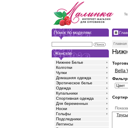
Те
Поиск по моделям:
Глав
Главная
Нижн
Женское
Нижнее Белье
Торгов
Колготки
Bella 
Чулки
Домашняя одежда
Фильтр
Эротическое белье
Одежда
Купальники
Сортир
Спортивная одежда
Для беременных
Показ
Носки
Гольфы
Трусы
Подследники
Леггинсы