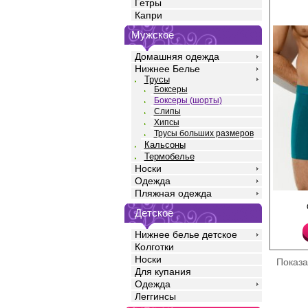
Гетры
Капри
Мужское
Домашняя одежда
Нижнее Белье
Трусы
Боксеры
Боксеры (шорты)
Слипы
Хипсы
Трусы больших размеров
Кальсоны
Термобелье
Носки
Одежда
Пляжная одежда
Трусы боксеры мужск
силуэта, однотонные,
Детское
бедра, со средней ли
жаккардовой резинко
Нижнее белье детское
логотипом. Изготовле
Колготки
высококачественного 
хорошо пропускает во
Носки
Показ
оптимальный теплооб
Для купания
антистатическим эфф
Одежда
выраженный антибак
подходит для чувстви
Леггинсы
добавлением эласта