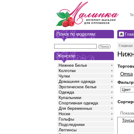
Те
Поиск по моделям:
Глав
Главная
Нижн
Женское
Нижнее Белье
Торгов
Колготки
Omsa
Чулки
Домашняя одежда
Фильтр
Эротическое белье
Одежда
Купальники
Сортир
Спортивная одежда
Для беременных
Показ
Носки
Гольфы
Трусы
Подследники
Леггинсы