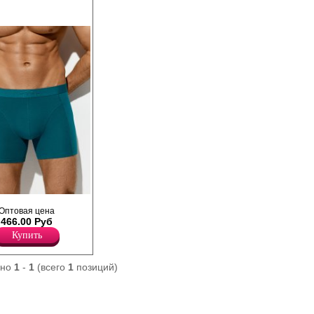
ие прилегающего
Оптовая цена
 длиной до середины
466.00 Руб
нией талии, открытой
й с фирменным
Купить
ны из
бамбука, который
здух, поддерживает
ано
1
-
1
(всего
1
позиций)
мен, обладает
ектом, оказывает
териальный эффект и
тельной кожи, с
на, повышающий