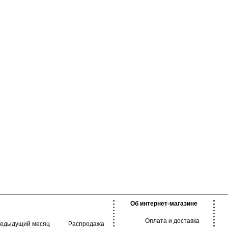
 одежды, создавая
 фигуры. Подходят
ения, занятий
Об интернет-магазине
Оплата и доставка
редыдущий месяц
Распродажа