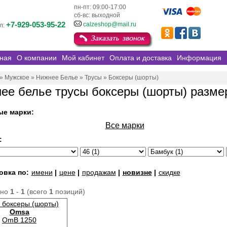
пн-пт: 09:00-17:00
сб-вс: выходной
+7-929-053-95-22
calzeshop@mail.ru
л:
ная
О компании
Мой кабинет
Оплата и доставка
Информация
»
Мужское
»
Нижнее Белье
»
Трусы
»
Боксеры (шорты)
ее белье трусы боксеры (шорты) разме
ые марки:
Все марки
:
овка по:
имени
|
цене
|
продажам
|
новизне
|
скидке
ано
1
-
1
(всего
1
позиций)
 боксеры (шорты)
Omsa
OmB 1250