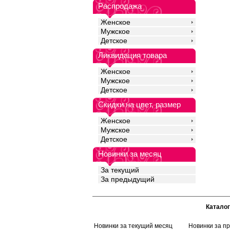
прочность и качество
Распродажа
идеальное облегание
для ежедневного нош
Женское
спортом.
Мужское
Хлопок 28%
Детское
Бамбук 68%
Эластан 4%
Ликвидация товара
Женское
Мужское
Детское
Скидки на цвет, размер
Женское
Мужское
Детское
Новинки за месяц
За текущий
За предыдущий
Каталог
Новинки за текущий месяц
Новинки за п