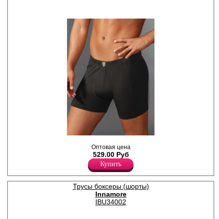
изгибы тела, пояс на
удобной закрытой резинке.
Модель полностью
закрывает ягодицы и
опускается ниже линии
бедра, не ограничивает
движения и обеспечивает
комфорт в течении всего
дня. Подходят как для
ежедневного ношения, так и
для занятий спортом.
Рекомендуется бережная
стирка при температуре не
выше 40 градусов.
Лайкра 5%
Хлопок 95%
Боксеры однотонные с
Оптовая цена
высокой степенью
529.00 Руб
облегания.
Лайкра 5%
Купить
Хлопок 95%
Трусы боксеры (шорты)
Innamore
IBU34002