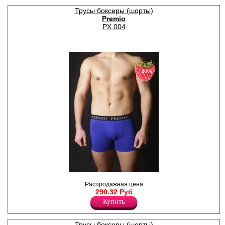
Трусы боксеры (шорты)
Premio
PX 004
−20%
Трусы - шорты однотонные,
Распродажная цена
по поясу элстичная резинка
290.32 Руб
с надписью " Premio"
Лайкра 5%
Купить
Хлопок 95%
Трусы боксеры (шорты)