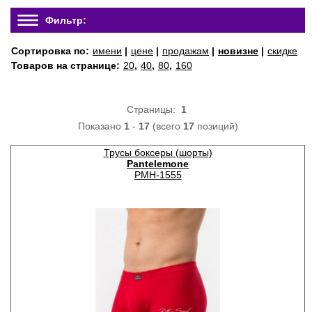
Фильтр:
Сортировка по:
имени
|
цене
|
продажам
|
новизне
|
скидке
Товаров на странице:
20
,
40
,
80
,
160
Страницы:
1
Показано
1
-
17
(всего
17
позиций)
Трусы боксеры (шорты)
Pantelemone
PMH-1555