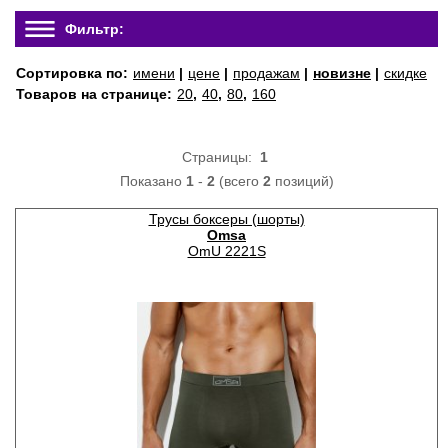
Фильтр:
Сортировка по:
имени
|
цене
|
продажам
|
новизне
|
скидке
Товаров на странице:
20
,
40
,
80
,
160
Страницы:
1
Показано
1
-
2
(всего
2
позиций)
Трусы боксеры (шорты)
Omsa
OmU 2221S