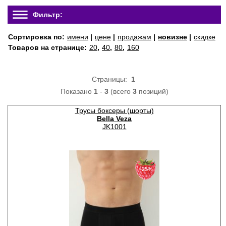
Фильтр:
Сортировка по:
имени
|
цене
|
продажам
|
новизне
|
скидке
Товаров на странице:
20
,
40
,
80
,
160
Страницы:
1
Показано
1
-
3
(всего
3
позиций)
Трусы боксеры (шорты)
Bella Veza
JK1001
−25%