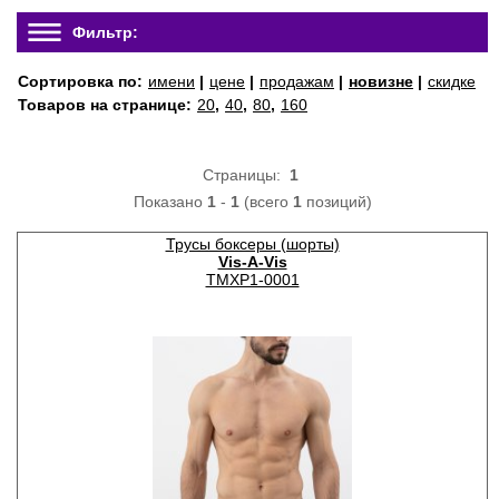
Фильтр:
Сортировка по:
имени
|
цене
|
продажам
|
новизне
|
скидке
Товаров на странице:
20
,
40
,
80
,
160
Страницы:
1
Показано
1
-
1
(всего
1
позиций)
Трусы боксеры (шорты)
Vis-A-Vis
TMXP1-0001