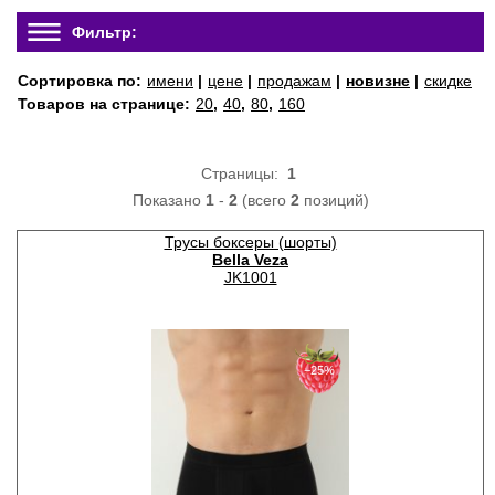
Фильтр:
Сортировка по:
имени
|
цене
|
продажам
|
новизне
|
скидке
Товаров на странице:
20
,
40
,
80
,
160
Страницы:
1
Показано
1
-
2
(всего
2
позиций)
Трусы боксеры (шорты)
Bella Veza
JK1001
−25%