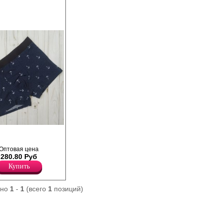
е из хлопка,
, с
ьфиком, открытой
Оптовая цена
280.80 Руб
Купить
ано
1
-
1
(всего
1
позиций)