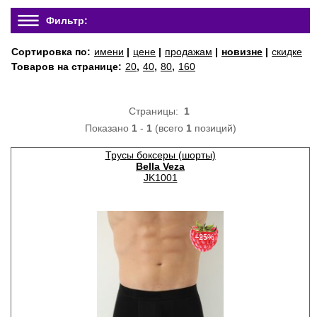
Фильтр:
Сортировка по:
имени
|
цене
|
продажам
|
новизне
|
скидке
Товаров на странице:
20
,
40
,
80
,
160
Страницы:
1
Показано
1
-
1
(всего
1
позиций)
Трусы боксеры (шорты)
Bella Veza
JK1001
−25%