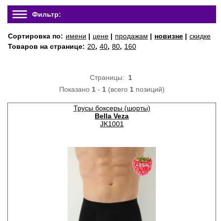
Фильтр:
Сортировка по:
имени
|
цене
|
продажам
|
новизне
|
скидке
Товаров на странице:
20
,
40
,
80
,
160
Страницы:
1
Показано
1
-
1
(всего
1
позиций)
Трусы боксеры (шорты)
Bella Veza
JK1001
−25%