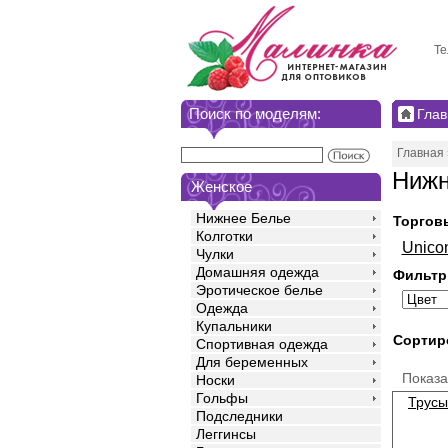
Те
Поиск по моделям:
Глав
Главная
Нижн
Женское
Нижнее Белье
Торгов
Колготки
Unico
Чулки
Домашняя одежда
Фильтр
Эротическое белье
Одежда
Купальники
Сортир
Спортивная одежда
Для беременных
Показ
Носки
Гольфы
Трусы
Подследники
Леггинсы