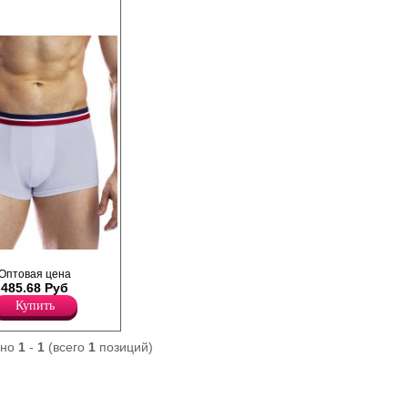
 из легкого и
Оптовая цена
одала. Комфортный
485.68 Руб
инка в спортивном
Купить
ано
1
-
1
(всего
1
позиций)