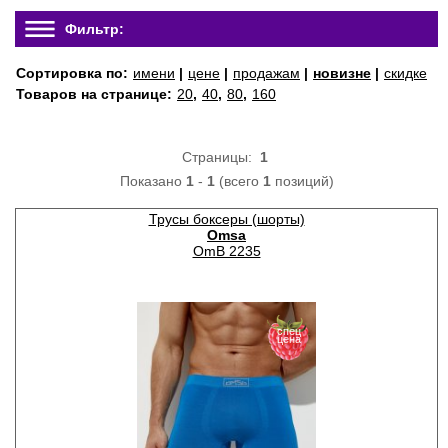
Фильтр:
Сортировка по:
имени
|
цене
|
продажам
|
новизне
|
скидке
Товаров на странице:
20
,
40
,
80
,
160
Страницы:
1
Показано
1
-
1
(всего
1
позиций)
Трусы боксеры (шорты)
Omsa
OmB 2235
спец
цена