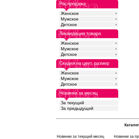
комфорт в течении все
Распродажа
для ежедневного ноше
занятий спортом. Рек
Женское
бережная стирка при
выше 30 градусов.
Мужское
Лайкра 5%
Детское
Хлопок 95%
Ликвидация товара
Женское
Мужское
Детское
Скидки на цвет, размер
Женское
Мужское
Детское
Новинки за месяц
За текущий
За предыдущий
Каталог
Новинки за текущий месяц
Новинки за п