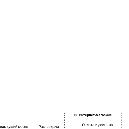
го дня. Подходят как
ния, так и для
омендуется
 температуре не
Об интернет-магазине
Оплата и доставка
редыдущий месяц
Распродажа