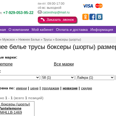
пн-пт: 09:00-17:00
сб-вс: выходной
+7-929-053-95-22
calzeshop@mail.ru
л:
ная
О компании
Мой кабинет
Оплата и доставка
Информация
»
Мужское
»
Нижнее Белье
»
Трусы
»
Боксеры (шорты)
ее белье трусы боксеры (шорты) разме
ые марки:
lemone
Все марки
:
овка по:
имени
|
цене
|
продажам
|
новизне
|
скидке
ано
1
-
1
(всего
1
позиций)
 боксеры (шорты)
Pantelemone
MHLLB-1469