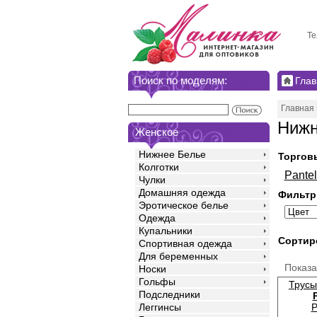
Те
Поиск по моделям:
Глав
Главная
Нижн
Женское
Нижнее Белье
Торгов
Колготки
Pante
Чулки
Домашняя одежда
Фильтр
Эротическое белье
Одежда
Купальники
Сортир
Спортивная одежда
Для беременных
Показ
Носки
Гольфы
Трусы
Подследники
P
Леггинсы