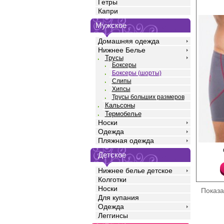
Гетры
Капри
Мужское
Домашняя одежда
Нижнее Белье
Трусы
Боксеры
Боксеры (шорты)
Слипы
Хипсы
Трусы больших размеров
Кальсоны
Термобелье
Носки
Одежда
Пляжная одежда
Трусы шорты мужские 
Детское
полотна кулирная гла
с добавлением лайкр
талии, прилегающего 
Нижнее белье детское
профилированным гу
Колготки
повторяющим изгибы т
Носки
Показ
удобной закрытой рез
Для купания
ножке. По бокам конт
Модель полностью за
Одежда
опускается ниже лини
Леггинсы
ограничивает движен