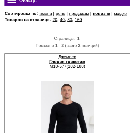
Фильтр:
Сортировка по:
имени
|
цене
|
продажам
|
новизне
|
скидке
Товаров на странице:
20
,
40
,
80
,
160
Страницы:
1
Показано
1
-
2
(всего
2
позиций)
Джемпер
Глория трикотаж
М18-577(182-188)