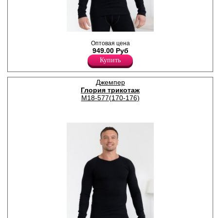
Мужская термофутболка для
Оптовая цена
повседневной носки в
949.00 Руб
прохладную и холодную
погоду, с начесом.
Купить
Хлопок 95%
Эластан 5%
Джемпер
Глория трикотаж
М18-577(170-176)