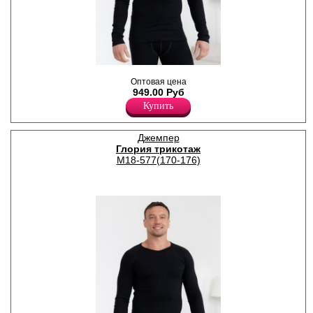
Мужская термофутболка для
Оптовая цена
повседневной носки в
949.00 Руб
прохладную и холодную
погоду, с начесом.
Купить
Хлопок 95%
Эластан 5%
Джемпер
Глория трикотаж
М18-577(170-176)