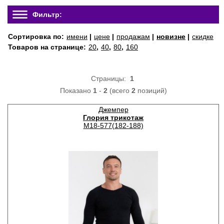
Фильтр:
Сортировка по:
имени
|
цене
|
продажам
|
новизне
|
скидке
Товаров на странице:
20
,
40
,
80
,
160
Страницы:
1
Показано
1
-
2
(всего
2
позиций)
Джемпер
Глория трикотаж
М18-577(182-188)