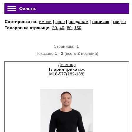
Фильтр:
Сортировка по:
имени
|
цене
|
продажам
|
новизне
|
скидке
Товаров на странице:
20
,
40
,
80
,
160
Страницы:
1
Показано
1
-
2
(всего
2
позиций)
Джемпер
Глория трикотаж
М18-577(182-188)