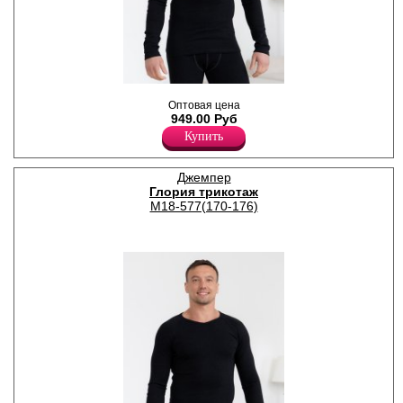
Мужская термофутболка для
Оптовая цена
повседневной носки в
949.00 Руб
прохладную и холодную
погоду, с начесом.
Купить
Хлопок 95%
Эластан 5%
Джемпер
Глория трикотаж
М18-577(170-176)