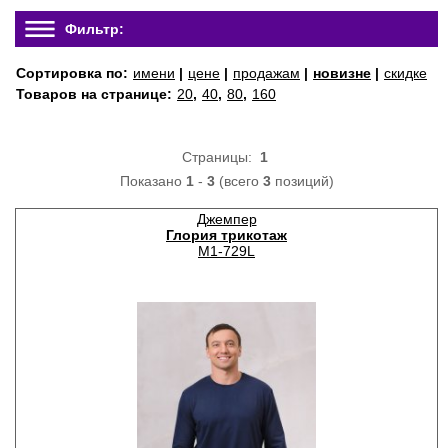
Фильтр:
Сортировка по:
имени
|
цене
|
продажам
|
новизне
|
скидке
Товаров на странице:
20
,
40
,
80
,
160
Страницы:
1
Показано
1
-
3
(всего
3
позиций)
Джемпер
Глория трикотаж
М1-729L