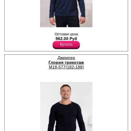
Джемпер мужской из хлопка,
Оптовая цена
с длинными рукавами,
962.00 Руб
округлой горловиной,
однотонный.
Купить
Хлопок 95%
Эластан 5%
Джемпер
Глория трикотаж
М18-577(182-188)