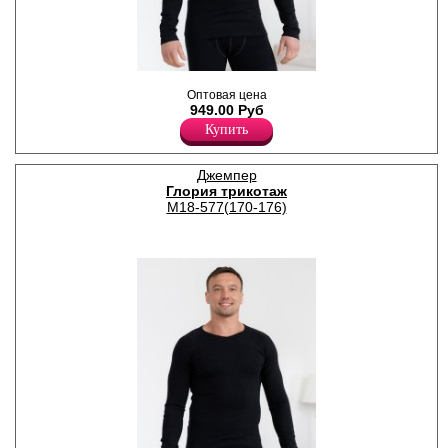
Мужская термофутболка для
Оптовая цена
повседневной носки в
949.00 Руб
прохладную и холодную
погоду, с начесом.
Купить
Хлопок 95%
Эластан 5%
Джемпер
Глория трикотаж
М18-577(170-176)