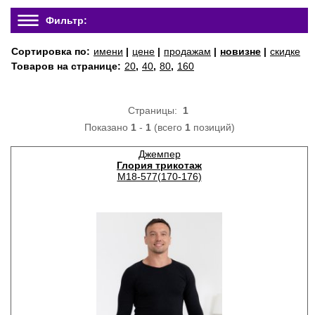
Фильтр:
Сортировка по:
имени
|
цене
|
продажам
|
новизне
|
скидке
Товаров на странице:
20
,
40
,
80
,
160
Страницы:
1
Показано
1
-
1
(всего
1
позиций)
Джемпер
Глория трикотаж
М18-577(170-176)