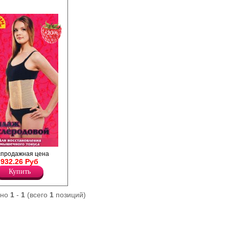
−20%
пучке, для
спродажная цена
чного тонуса после
932.26 Руб
ций на брюшной
Купить
ано
1
-
1
(всего
1
позиций)