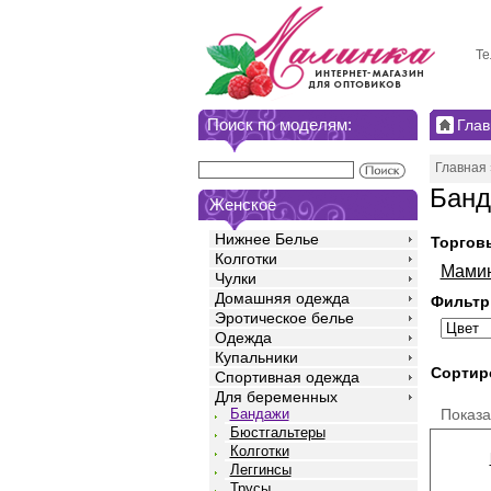
Те
Поиск по моделям:
Глав
Главная
Банд
Женское
Нижнее Белье
Торгов
Колготки
Мами
Чулки
Домашняя одежда
Фильтр
Эротическое белье
Одежда
Купальники
Сортир
Спортивная одежда
Для беременных
Показ
Бандажи
Бюстгальтеры
Колготки
Леггинсы
Трусы