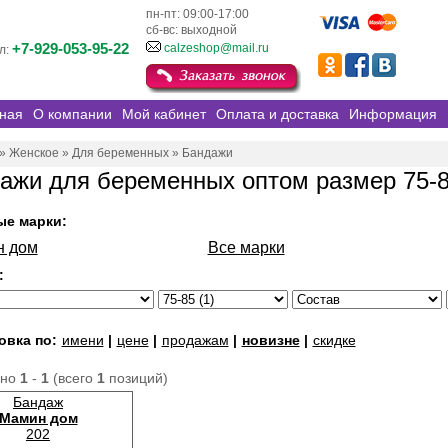
пн-пт: 09:00-17:00
сб-вс: выходной
+7-929-053-95-22
calzeshop@mail.ru
л:
ная
О компании
Мой кабинет
Оплата и доставка
Информация
»
Женское
»
Для беременных
»
Бандажи
ажи для беременных оптом размер 75-
ые марки:
н дом
Все марки
:
овка по:
имени
|
цене
|
продажам
|
новизне
|
скидке
ано
1
-
1
(всего
1
позиций)
Бандаж
Мамин дом
202