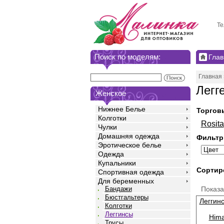
Те
Поиск по моделям:
Глав
Главная
Легг
Женское
Нижнее Белье
Торгов
Колготки
Rosita
Чулки
Домашняя одежда
Фильтр
Эротическое белье
Одежда
Купальники
Сортир
Спортивная одежда
Для беременных
Показ
Бандажи
Бюстгальтеры
Леггин
Колготки
Леггинсы
Hima
Трусы