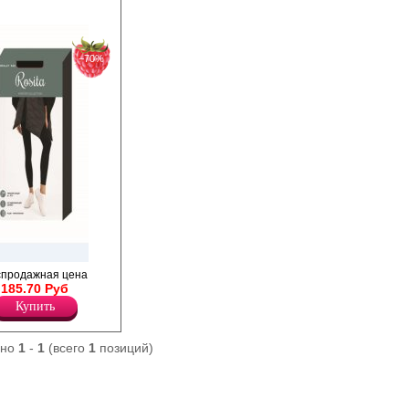
−70%
ы с Plush ворсом на
спродажная цена
что позволяет
185.70 Руб
чет удержания
Купить
. Однородные по
о облегающие фигуру.
 на талии,
ано
1
-
1
(всего
1
позиций)
ские швы, не
 по окружности
тавка во всех
ксимальную свободу