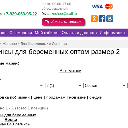
пн-пт: 09:00-17:00
сб-вс: выходной
+7-929-053-95-22
calzeshop@mail.ru
л:
ная
О компании
Мой кабинет
Оплата и доставка
Информация
»
Женское
»
Для беременных
»
Леггинсы
енсы для беременных оптом размер 2
ые марки:
Все марки
:
овка по:
имени
|
цене
|
продажам
|
новизне
|
скидке
ано
1
-
1
(всего
1
позиций)
сы для беременных
Rosita
lay 640 легинсы