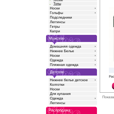
Топы
Носки
Гольфы
Подследники
Леггинсы
Гетры
Капри
Мужское
Домашняя одежда
Нижнее Белье
Носки
Одежда
Пляжная одежда
Детское
Теплые, мягкие легинс
Ра
Нижнее белье детское
внутренней стороне, 
сохранять тепло за с
Колготки
воздуха в микропетле
Носки
всей длине, деликатн
Для купания
Классическая посадка
Показ
комфортный пояс, пло
Одежда
сдавливающий манжет
Леггинсы
щиколотки. Широкая вс
размерах создает ма
Распродажа
движений и удобство.